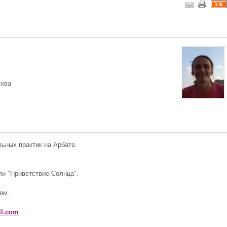
сква
ьных практик на Арбате.
ли "Приветствие Солнца".
 .
ям.
l.com