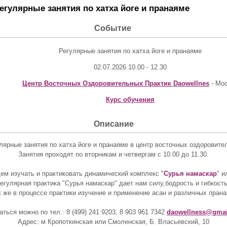
егулярные занятия по хатха йоге и пранаяме
Событие
Регулярные занятия по хатха йоге и пранаяме
02.07.2026 10.00 - 12.30
Центр Восточных Оздоровительных Практик Daowellnes
- Мо
Курс обучения
Описание
лярные занятия по хатха йоге и пранаяме в центр восточных оздоровител
Занятия проходят по вторникам и четвергам с 10.00 до 11.30.
ем изучать и практиковать динамический комплекс "
Сурья намаскар
" и
егулярная практика "Сурья намаскар" дает нам силу,бодрость и гибкость
к же в процессе практики изучение и применение асан и различных прана
аться можно по тел.: 8 (499) 241 9203, 8 903 961 7342
daowellness@gmai
Адрес: м Кропоткинская или Смоленская, Б. Власьевский, 10