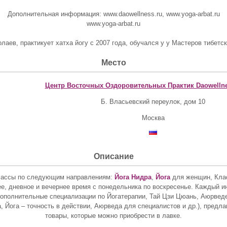
Дополнительная информация: www.daowellness.ru, www.yoga-arbat.ru
www.yoga-arbat.ru
аев, практикует хатха йогу с 2007 года, обучался у у Мастеров тибетс
Место
Центр Восточных Оздоровительных Практик Daowelln
Б. Власьевский переулок, дом 10
Москва
Описание
классы по следующим направлениям:
Йога Нидра
,
Йога
для женщин, Клас
ее, дневное и вечернее время с понедельника по воскресенье. Каждый
полнительные специализации по Йогатерапии, Тай Цзи Цюань, Аюрведе 
, Йога – точность в действии, Аюрведа для специалистов и др.), предл
товары, которые можно приобрести в лавке.