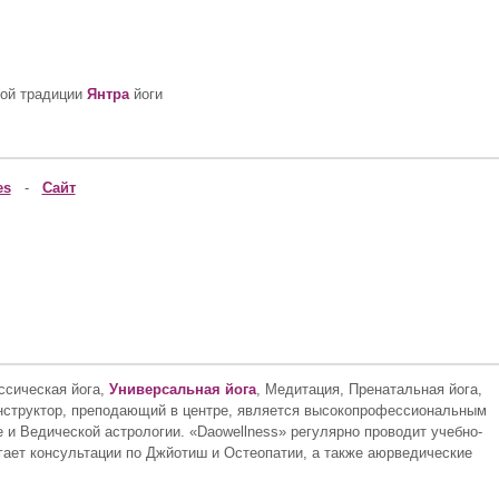
кой традиции
Янтра
йоги
es
-
Сайт
сическая йога,
Универсальная йога
, Медитация, Пренатальная йога,
 инструктор, преподающий в центре, является высокопрофессиональным
и Ведической астрологии. «Daowellness» регулярно проводит учебно-
агает консультации по Джйотиш и Остеопатии, а также аюрведические