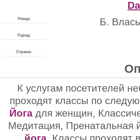
Da
Улица:
Б. Влась
Город:
Страна:
Оп
К услугам посетителей н
проходят классы по следу
Йога
для женщин, Классиче
Медитация, Пренатальная й
йога
. Классы проходят 