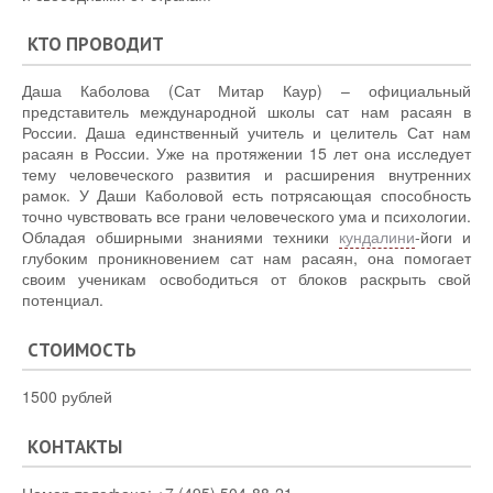
КТО ПРОВОДИТ
Даша Каболова (Сат Митар Каур) – официальный
представитель международной школы сат нам расаян в
России. Даша единственный учитель и целитель Сат нам
расаян в России. Уже на протяжении 15 лет она исследует
тему человеческого развития и расширения внутренних
рамок. У Даши Каболовой есть потрясающая способность
точно чувствовать все грани человеческого ума и психологии.
Обладая обширными знаниями техники
кундалини
-йоги и
глубоким проникновением сат нам расаян, она помогает
своим ученикам освободиться от блоков раскрыть свой
потенциал.
СТОИМОСТЬ
1500 рублей
КОНТАКТЫ
Номер телефона: +7 (495) 504-88-21