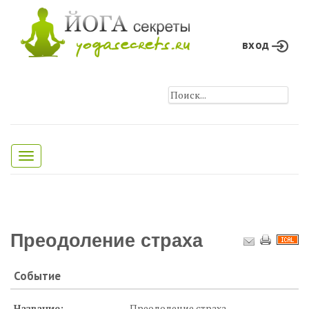
вход
Toggle
navigation
Преодоление страха
Событие
Название:
Преодоление страха