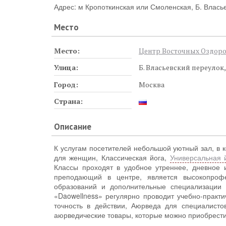
Адрес: м Кропоткинская или Смоленская, Б. Власье
Место
Место:
Центр Восточных Оздоро
Улица:
Б. Власьевский переулок,
Город:
Москва
Страна:
Описание
К услугам посетителей небольшой уютный зал, в
для женщин, Классическая йога,
Универсальная 
Классы проходят в удобное утреннее, дневное 
преподающий в центре, является высокопроф
образований и дополнительные специализации 
«Daowellness» регулярно проводит учебно-практ
точность в действии, Аюрведа для специалисто
аюрведические товары, которые можно приобрести 