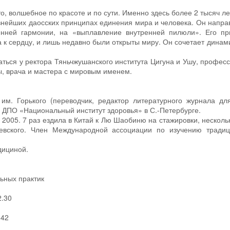
о, волшебное по красоте и по сути. Именно здесь более 2 тысяч ле
внейших даосских принципах единения мира и человека. Он напра
ренней гармонии, на «выплавление внутренней пилюли». Его п
а к сердцу, и лишь недавно были открыты миру. Он сочетает динам
аться у ректора Тяньчжушанского института Цигуна и Ушу, профес
ы, врача и мастера с мировым именем.
им. Горького (переводчик, редактор литературного журнала дл
 ДПО «Национальный институт здоровья» в С.-Петербурге.
 2005. 7 раз ездила в Китай к Лю Шаобиню на стажировки, нескольк
евского. Член Международной ассоциации по изучению тради
дициной.
ьных практик
2.30
342