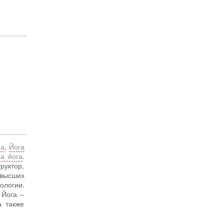
ра
,
Йога
а йога
.
руктор,
высших
ологии.
 Йога –
а также