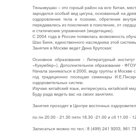
Тяньчжушан – это горный район на юге Китая, мест
зародился особый вид цигуна, основанный на дре
оздоровление тела и психики, обретение внут
передавались из поколения в поколение, от сердц
и статические упражнения (медитацию).
С 2004 года в России появилась возможность обуч
Шао Биня, единственного наследника этой систем
Занятия в Москве ведет Дина Крупская:
Основное образование - Литературный институт 
«Кукумбер»), Дополнительное образование - ФГОУ
Начала заниматься в 2000, веду группы в Москве с
год традиционно посещаю семинары И.Е.Писар
оздоровительных систем.
Изучаю китайский язык, интересуюсь китайской ме
Буду рада видеть вас на своих занятиях.
Занятия проходят в Центре восточных оздоровител
по пн 20.00 - 21.30 пятн 18.30 -21.00 и сб 11.00 - 1
Записаться можно по тел.: 8 (499) 241 9203, 961 7