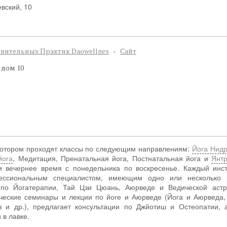
вский, 10
вительных Практик Daowellnes
-
Сайт
 дом 10
 котором проходят классы по следующим направлениям:
Йога Нид
йога
, Медитация, Пренатальная йога, Постнатальная йога и
Янтр
и вечернее время с понедельника по воскресенье. Каждый инст
ессиональным специалистом, имеющим одно или несколько 
по Йогатерапии, Тай Цзи Цюань, Аюрведе и Ведической астр
ические семинары и лекции по йоге и Аюрведе (Йога и Аюрведа,
в и др.), предлагает консультации по Джйотиш и Остеопатии, 
в лавке.