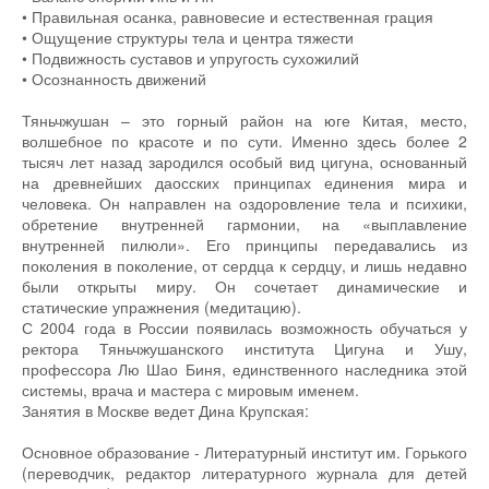
• Правильная осанка, равновесие и естественная грация
• Ощущение структуры тела и центра тяжести
• Подвижность суставов и упругость сухожилий
• Осознанность движений
Тяньчжушан – это горный район на юге Китая, место,
волшебное по красоте и по сути. Именно здесь более 2
тысяч лет назад зародился особый вид цигуна, основанный
на древнейших даосских принципах единения мира и
человека. Он направлен на оздоровление тела и психики,
обретение внутренней гармонии, на «выплавление
внутренней пилюли». Его принципы передавались из
поколения в поколение, от сердца к сердцу, и лишь недавно
были открыты миру. Он сочетает динамические и
статические упражнения (медитацию).
С 2004 года в России появилась возможность обучаться у
ректора Тяньчжушанского института Цигуна и Ушу,
профессора Лю Шао Биня, единственного наследника этой
системы, врача и мастера с мировым именем.
Занятия в Москве ведет Дина Крупская:
Основное образование - Литературный институт им. Горького
(переводчик, редактор литературного журнала для детей