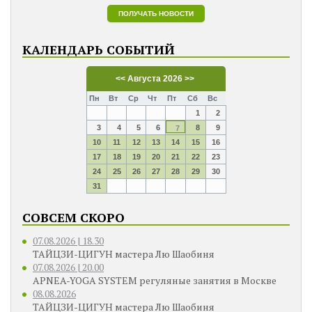
КАЛЕНДАРЬ СОБЫТИЙ
<<
Августа 2026
>>
Пн
Вт
Ср
Чт
Пт
Сб
Вс
1
2
3
4
5
6
8
9
7
10
11
12
13
14
15
16
17
18
19
20
21
22
23
24
25
26
27
28
29
30
31
СОВСЕМ СКОРО
07.08.2026 | 18.30
ТАЙЦЗИ-ЦИГУН мастера Лю Шаобиня
07.08.2026 | 20.00
APNEA-YOGA SYSTEM регуляные занятия в Москве
08.08.2026
ТАЙЦЗИ-ЦИГУН мастера Лю Шаобиня