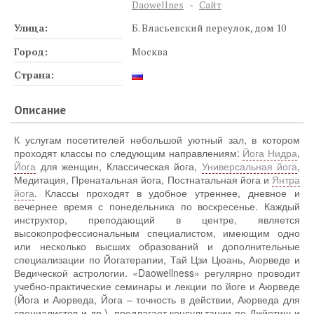
Daowellnes
-
Сайт
Улица:
Б. Власьевский переулок, дом 10
Город:
Москва
Страна:
Описание
К услугам посетителей небольшой уютный зал, в котором
проходят классы по следующим направлениям:
Йога Нидра
,
Йога
для женщин, Классическая йога,
Универсальная йога
,
Медитация, Пренатальная йога, Постнатальная йога и
Янтра
йога
. Классы проходят в удобное утреннее, дневное и
вечернее время с понедельника по воскресенье. Каждый
инструктор, преподающий в центре, является
высокопрофессиональным специалистом, имеющим одно
или несколько высших образований и дополнительные
специализации по Йогатерапии, Тай Цзи Цюань, Аюрведе и
Ведической астрологии. «Daowellness» регулярно проводит
учебно-практические семинары и лекции по йоге и Аюрведе
(Йога и Аюрведа, Йога – точность в действии, Аюрведа для
специалистов и др.), предлагает консультации по Джйотиш и