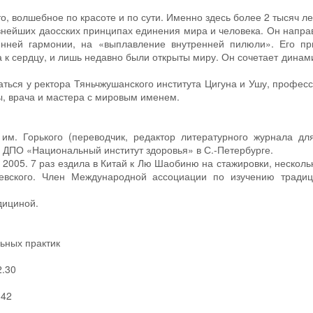
о, волшебное по красоте и по сути. Именно здесь более 2 тысяч ле
внейших даосских принципах единения мира и человека. Он напра
ренней гармонии, на «выплавление внутренней пилюли». Его п
а к сердцу, и лишь недавно были открыты миру. Он сочетает динам
аться у ректора Тяньчжушанского института Цигуна и Ушу, профес
ы, врача и мастера с мировым именем.
им. Горького (переводчик, редактор литературного журнала дл
 ДПО «Национальный институт здоровья» в С.-Петербурге.
 2005. 7 раз ездила в Китай к Лю Шаобиню на стажировки, нескольк
евского. Член Международной ассоциации по изучению тради
дициной.
ьных практик
2.30
342