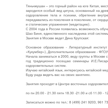
Тяньчжушан – это горный район на юге Китая, мест
зародился особый вид цигуна, основанный на дре
оздоровление тела и психики, обретение внут
передавались из поколения в поколение, от сердц
и статические упражнения (медитацию).
С 2004 года в России появилась возможность обуч
Шао Биня, единственного наследника этой систем
Занятия в Москве ведет Дина Крупская:
Основное образование - Литературный институт 
«Кукумбер»), Дополнительное образование - ФГОУ
Начала заниматься в 2000, веду группы в Москве с
год традиционно посещаю семинары И.Е.Писар
оздоровительных систем.
Изучаю китайский язык, интересуюсь китайской ме
Буду рада видеть вас на своих занятиях.
Занятия проходят в Центре восточных оздоровител
по пн 20.00 - 21.30 пятн 18.30 -21.00 и сб 11.00 - 1
Записаться можно по тел.: 8 (499) 241 9203, 961 7