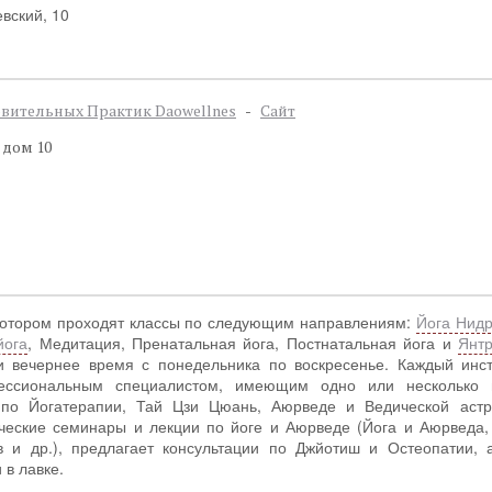
вский, 10
вительных Практик Daowellnes
-
Сайт
 дом 10
 котором проходят классы по следующим направлениям:
Йога Нид
йога
, Медитация, Пренатальная йога, Постнатальная йога и
Янтр
и вечернее время с понедельника по воскресенье. Каждый инст
ессиональным специалистом, имеющим одно или несколько 
по Йогатерапии, Тай Цзи Цюань, Аюрведе и Ведической астр
ические семинары и лекции по йоге и Аюрведе (Йога и Аюрведа,
в и др.), предлагает консультации по Джйотиш и Остеопатии, 
в лавке.