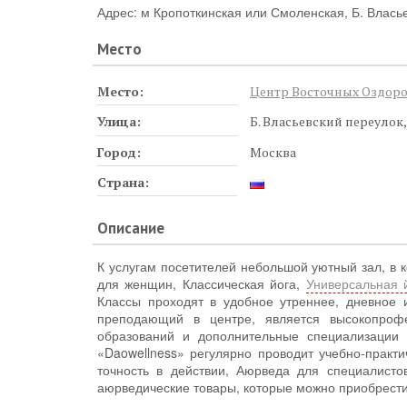
Адрес: м Кропоткинская или Смоленская, Б. Власье
Место
Место:
Центр Восточных Оздоро
Улица:
Б. Власьевский переулок,
Город:
Москва
Страна:
Описание
К услугам посетителей небольшой уютный зал, в
для женщин, Классическая йога,
Универсальная 
Классы проходят в удобное утреннее, дневное 
преподающий в центре, является высокопроф
образований и дополнительные специализации 
«Daowellness» регулярно проводит учебно-практ
точность в действии, Аюрведа для специалисто
аюрведические товары, которые можно приобрести 