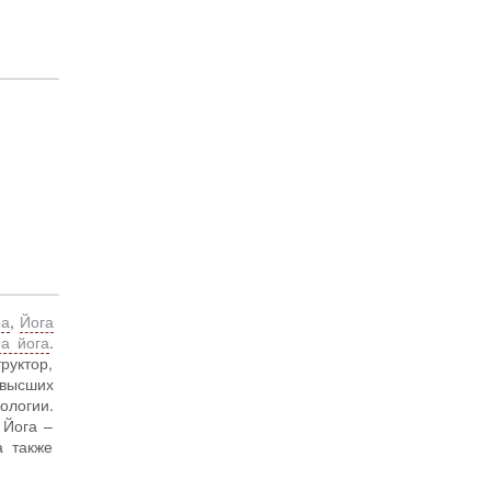
ра
,
Йога
а йога
.
руктор,
высших
ологии.
 Йога –
а также