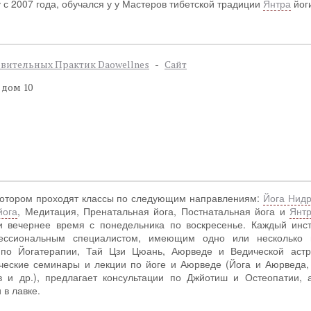
 с 2007 года, обучался у у Мастеров тибетской традиции
Янтра
йог
вительных Практик Daowellnes
-
Сайт
 дом 10
 котором проходят классы по следующим направлениям:
Йога Нид
йога
, Медитация, Пренатальная йога, Постнатальная йога и
Янтр
и вечернее время с понедельника по воскресенье. Каждый инст
ессиональным специалистом, имеющим одно или несколько 
по Йогатерапии, Тай Цзи Цюань, Аюрведе и Ведической астр
ические семинары и лекции по йоге и Аюрведе (Йога и Аюрведа,
в и др.), предлагает консультации по Джйотиш и Остеопатии, 
в лавке.