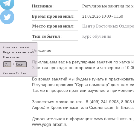
Название:
Регулярные занятия по х
Время проведения:
21.07.2026 10.00 - 11.30
Место проведения:
Центр Восточных Оздоро
Тип события:
Курс обучения
Описание
Приглашаем вас на регулярные занятия по хатха й
Занятия проходят по вторникам и четвергам с 10.00
Во время занятий мы будем изучать и практиковат
Регулярная практика "Сурья намаскар" дает нам сил
Так же в процессе практики изучение и применени
Записаться можно по тел.: 8 (499) 241 9203, 8 903
Адрес: м Кропоткинская или Смоленская, Б. Власье
Дополнительная информация: www.daowellness.ru, 
www.yoga-arbat.ru