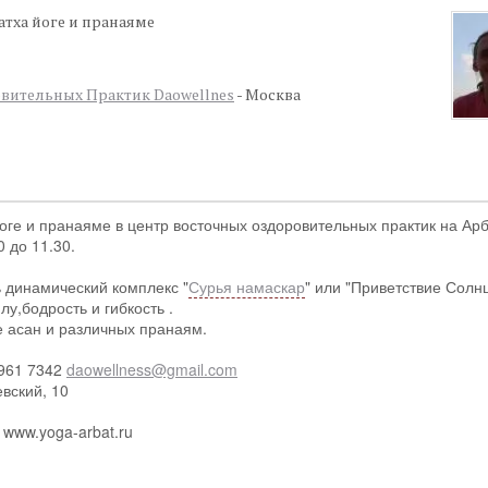
атха йоге и пранаяме
вительных Практик Daowellnes
- Москва
оге и пранаяме в центр восточных оздоровительных практик на Арб
 до 11.30.
ь динамический комплекс "
Сурья намаскар
" или "Приветствие Солнц
у,бодрость и гибкость .
е асан и различных пранаям.
 961 7342
daowellness@gmail.com
вский, 10
www.yoga-arbat.ru