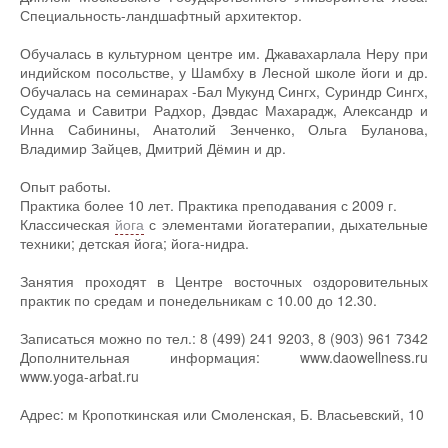
Специальность-ландшафтный архитектор.
Обучалась в культурном центре им. Джавахарлала Неру при
индийском посольстве, у Шамбху в Лесной школе йоги и др.
Обучалась на семинарах -Бал Мукунд Сингх, Суриндр Сингх,
Судама и Савитри Радхор, Дэвдас Махарадж, Александр и
Инна Сабинины, Анатолий Зенченко, Ольга Буланова,
Владимир Зайцев, Дмитрий Дёмин и др.
Опыт работы.
Практика более 10 лет. Практика преподавания с 2009 г.
Классическая
йога
с элементами йогатерапии, дыхательные
техники; детская йога; йога-нидра.
Занятия проходят в Центре восточных оздоровительных
практик по средам и понедельникам с 10.00 до 12.30.
Записаться можно по тел.: 8 (499) 241 9203, 8 (903) 961 7342
Дополнительная информация: www.daowellness.ru
www.yoga-arbat.ru
Адрес: м Кропоткинская или Смоленская, Б. Власьевский, 10