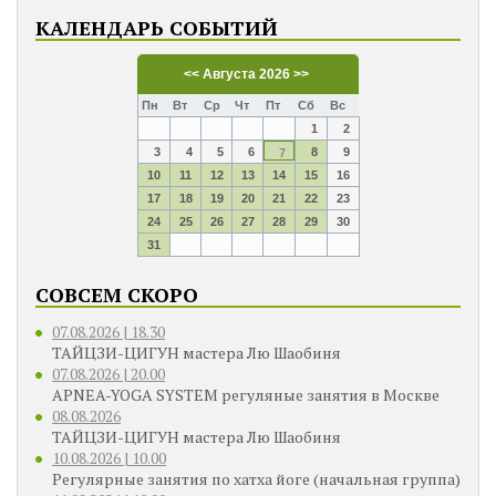
КАЛЕНДАРЬ СОБЫТИЙ
<<
Августа 2026
>>
Пн
Вт
Ср
Чт
Пт
Сб
Вс
1
2
3
4
5
6
8
9
7
10
11
12
13
14
15
16
17
18
19
20
21
22
23
24
25
26
27
28
29
30
31
СОВСЕМ СКОРО
07.08.2026 | 18.30
ТАЙЦЗИ-ЦИГУН мастера Лю Шаобиня
07.08.2026 | 20.00
APNEA-YOGA SYSTEM регуляные занятия в Москве
08.08.2026
ТАЙЦЗИ-ЦИГУН мастера Лю Шаобиня
10.08.2026 | 10.00
Регулярные занятия по хатха йоге (начальная группа)