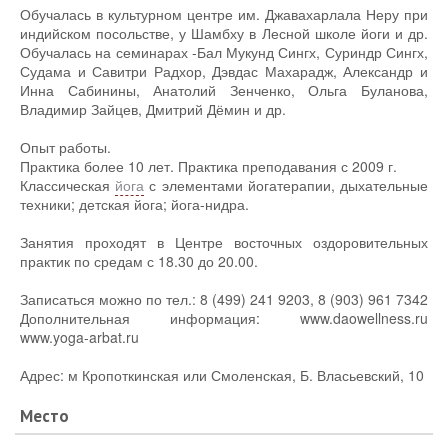
Обучалась в культурном центре им. Джавахарлала Неру при
индийском посольстве, у Шамбху в Лесной школе йоги и др.
Обучалась на семинарах -Бал Мукунд Сингх, Суриндр Сингх,
Судама и Савитри Радхор, Дэвдас Махарадж, Александр и
Инна Сабинины, Анатолий Зенченко, Ольга Буланова,
Владимир Зайцев, Дмитрий Дёмин и др.
Опыт работы.
Практика более 10 лет. Практика преподавания с 2009 г.
Классическая
йога
с элементами йогатерапии, дыхательные
техники; детская йога; йога-нидра.
Занятия проходят в Центре восточных оздоровительных
практик по средам с 18.30 до 20.00.
Записаться можно по тел.: 8 (499) 241 9203, 8 (903) 961 7342
Дополнительная информация: www.daowellness.ru
www.yoga-arbat.ru
Адрес: м Кропоткинская или Смоленская, Б. Власьевский, 10
Место