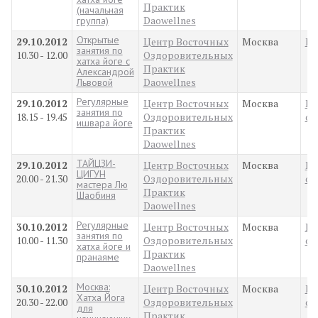
Практик
(начальная
Daowellnes
группа)
Открытые
29.10.2012
Центр Восточных
Москва
Пр
занятия по
10.30 - 12.00
Оздоровительных
хатха йоге с
Практик
Александрой
Daowellnes
Львовой
Регулярные
29.10.2012
Центр Восточных
Москва
Ку
занятия по
18.15 - 19.45
Оздоровительных
об
ишвара йоге
Практик
Daowellnes
ТАЙЦЗИ-
29.10.2012
Центр Восточных
Москва
Ку
ЦИГУН
20.00 - 21.30
Оздоровительных
об
мастера Лю
Практик
Шаобиня
Daowellnes
Регулярные
30.10.2012
Центр Восточных
Москва
Ку
занятия по
10.00 - 11.30
Оздоровительных
об
хатха йоге и
Практик
пранаяме
Daowellnes
Москва:
30.10.2012
Центр Восточных
Москва
Ку
Хатха Йога
20.30 - 22.00
Оздоровительных
об
для
Практик