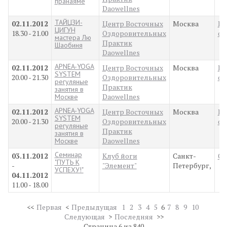
пранаяме
Daowellnes
ТАЙЦЗИ-
02.11.2012
Центр Восточных
Москва
Ку
ЦИГУН
18.30 - 21.00
Оздоровительных
об
мастера Лю
Практик
Шаобиня
Daowellnes
APNEA-YOGA
02.11.2012
Центр Восточных
Москва
Ку
SYSTEM
20.00 - 21.30
Оздоровительных
об
регуляные
Практик
занятия в
Daowellnes
Москве
APNEA-YOGA
02.11.2012
Центр Восточных
Москва
Ку
SYSTEM
20.00 - 21.30
Оздоровительных
об
регуляные
Практик
занятия в
Daowellnes
Москве
Семинар
03.11.2012
Клуб йоги
Санкт-
Се
"ПУТЬ К
-
"Элемент"
Петербург,
УСПЕХУ!"
04.11.2012
11.00 - 18.00
<<
Первая
<
Предыдущая
1
2
3
4
5
6
7
8
9
10
Следующая
>
Последняя
>>
Страница 6 из 840