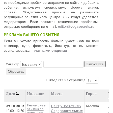
то необходимо пройти регистрацию на сайте и добавить
событие, используя специальную форму (значок
справа). Убедительная просьба не размещать
регулярные занятия йога центра. Они будут удаляться
модератором. Если возникли технические проблемы,
отправьте сообщение на e-mail:
editor@yogasecrets.ru
РЕКЛАМА ВАШЕГО СОБЫТИЯ
Если вы хотите привлечь больше участников на ваш
семинар, курс, фестиваль, йога-тур, то вы можете
воспользоваться
платными опциями
Фильтр
Запустить
Сбросить
Выводить на странице
Дата
Название
Место
Город
Т
со
Регулярные
29.10.2012
Центр Восточных
Москва
Ку
занятия по
10.00 - 12.30
Оздоровительных
об
хатха йоге