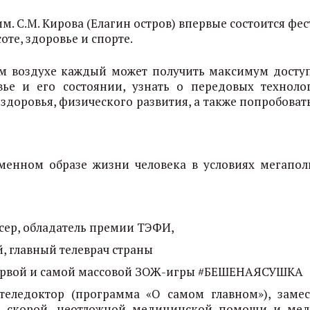
м. С.М. Кирова (Елагин остров) впервые состоится фе
оте, здоровье и спорте.
ом воздухе каждый может получить максимум досту
е и его состоянии, узнать о передовых техноло
здоровья, физического развития, а также попробоват
менном образе жизни человека в условиях мегапол
юсер, обладатель премии ТЭФИ,
, главный телеврач страны
первой и самой массовой ЗОЖ-игры #БЕШЕНАЯСУШКА
 теледоктор (программа «О самом главном»), замес
по скорой, неотложной медицинской помощи и ме