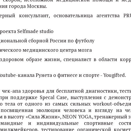
ния города Москвы.
ерный консультант, основательница агентства PR
роекта Selfmade studio
ациональной сборной России по футболу
ического медицинского центра мозга
 здоровом образе жизни, специалист в области кор
utube-канала Рунета о фитнесе и спорте - Yougifted.
 чек-апа здоровья для бесплатной диагностики, тест
при поддержке Specal Case, выступления с демонст
о тела от одного из самых сильных workout-объед
посвященная эволюции человека и взгляду на че
 м в высоту «Сила Жизни», NEON YOGA, тренажерный з
мандные и индивидуальные спортивные состяз
миджмейкеров, тестирование органической космет