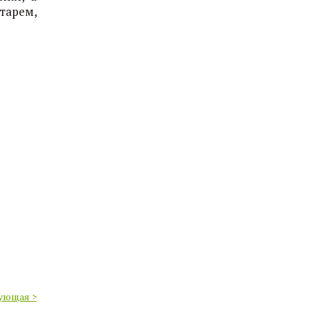
тарем,
ующая >