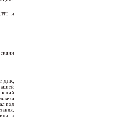
UFFI и
рекции
ы ДНК,
рацией
инений
ловека
ал под
ания,
ики, а