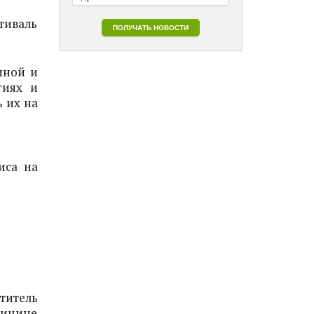
стиваль
пной и
гиях и
ь их на
иса на
титель
дицине