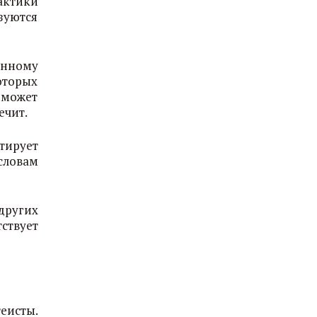
актики
зуются
енному
оторых
оможет
ечит.
тирует
словам
других
ствует
еисты.