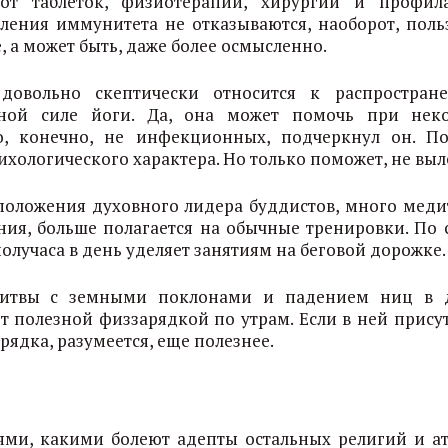
т таблеток, физиотерапии, хирургии и профил
ления иммунитета не отказываются, наоборот, поль
е, а может быть, даже более осмысленно.
довольно скептически относится к распростран
ьной силе йоги. Да, она может помочь при нек
о, конечно, не инфекционных, подчеркнул он. П
хологического характера. Но только поможет, не выл
 положения духовного лидера буддистов, много меди
ния, больше полагается на обычные тренировки. По 
получаса в день уделяет занятиям на беговой дорожке.
олитвы с земными поклонами и падением ниц в 
т полезной физзарядкой по утрам. Если в ней присут
рядка, разумеется, еще полезнее.
ями, какими болеют адепты остальных религий и ат