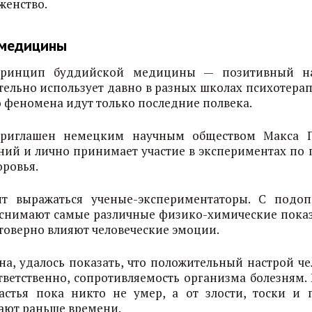
аженство.
 медицины
принцип буддийской медицины — позитивный н
тельно использует давно в разных школах психотерап
 феномена идут только последние полвека.
приглашен немецким научным обществом Макса 
аний и лично принимает участие в экспериментах по 
оровья.
ят выражаться ученые-экспериментаторы. С подо
снимают самые различные физико-химические показ
стоверно влияют человеческие эмоции.
на, удалось показать, что положительный настрой че
тветственно, сопротивляемость организма болезням. 
астья пока никто не умер, а от злости, тоски и 
ают раньше времени.