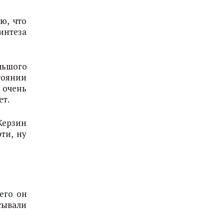
ю, что
интеза
льшого
тоянии
 очень
ет.
Керзин
ти, ну
его он
сывали