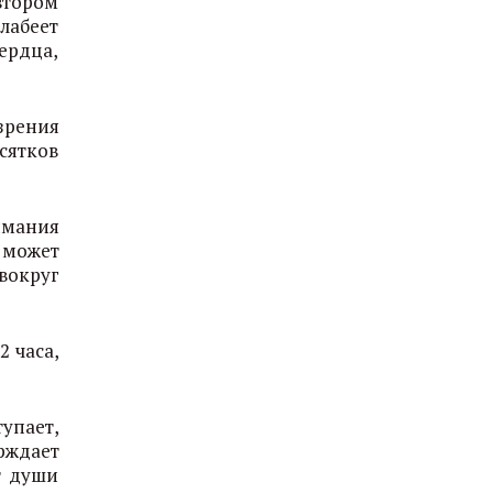
втором
лабеет
ердца,
зрения
сятков
имания
 может
вокруг
 часа,
упает,
ерждает
т души