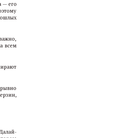
 — его
оэтому
рошлых
важно,
а всем
мирают
ерывно
ерзин,
Далай-