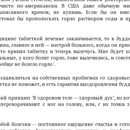
 чисто по-американски. В США даже обычную ми
выписанного врачом, не купишь. Если бы он им
етовал бы прополоскать горло раствором соды и п
ицине таблеткой лечение заканчивается, то в будд
ина, главное в ней — настрой больного, когда он пр
-то принял таблетку и теперь вылечусь. Мне будет х
альные, у кого болит горло, тоже вылечились, и совс
ообще не болело горло".
зациклиться на собственных проблемах со здоровье
етка не поможет, и есть гарантия выздоровления будд
й принцип "В здоровом теле — здоровый дух", из ко
ереворачивают с ног на голову, или, с их точки з
любой болезни — постоянное ощущение счастья и гото