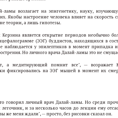
-ламы возлагает на эпигенетику, науку, изучающу
них. Якобы настроение человека влияет на скорость с
не теории, а лишь гипотезы.
 Керзина является открытие периодов необычно бо
нцефалограмме (ЭЭГ) буддистов, находящихся в сос
ие наблюдается у эпилептиков в момент припадка и
стрения. Но личного врача Далай-ламы это не смуща
т, а медитирующий помнит все", — возражает 
ески фиксировались на ЭЭГ мышей в момент их смер
то говорил личный врач Далай-ламы. Но среди проч
 легочник, и за несколько часов до лекции ему отса
вы же меня ждали", — просто, без рисовки сказал он.