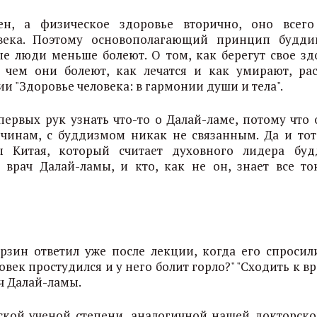
н, а физическое здоровье вторично, оно всег
века. Поэтому основополагающий принцип будди
ые люди меньше болеют. О том, как берегут свое зд
 чем они болеют, как лечатся и как умирают, рас
и "Здоровье человека: в гармонии души и тела".
первых рук узнать что-то о Далай-ламе, потому что 
ичинам, с буддизмом никак не связанным. Да и тот
ы Китая, который считает духовного лидера буд
врач Далай-ламы, и кто, как не он, знает все то
зин ответил уже после лекции, когда его спросили
овек простудился и у него болит горло?" "Сходить к вр
ч Далай-ламы.
кой ученой степени, аналогичной нашей докторско