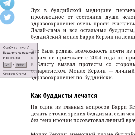
Дух в буддийской медицине первиче
производное от состояния души чело
здравоохранения очень прост: счастлив
Далай-лама и все остальные буддисты,
буддийский монах Барри Керзин на лекци
Это была редкая возможность почти из 
к нам не приезжает c 2004 года по пр
в Элисту вызвал протесты со сторон
сепаратистом. Монах Керзин — личный 
здравоохранения по-буддийски.
Как буддисты лечатся
На один из главных вопросов Барри Кер
делать с точки зрения буддизма, если чел
без тени иронии посоветовал личный вра
Монах Керзин, имеющий кроме буддийс