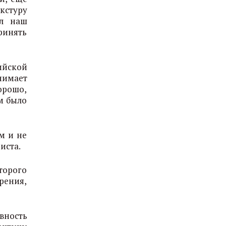
кстуру
ел наш
ринять
ийской
инимает
орошо,
ем было
м и не
иста.
торого
рения,
вность