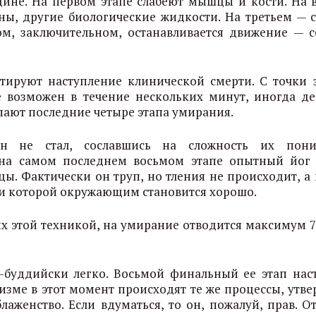
ине. На первом этапе слабеют мышцы и кости. На 
ны, другие биологические жидкости. На третьем — с
том, заключительном, останавливается движение — с
тируют наступление клинической смерти. С точки 
 возможен в течение нескольких минут, иногда де
упают последние четыре этапа умирания.
ин не стал, сославшись на сложность их пон
 на самом последнем восьмом этапе опытный йог
цы. Фактически он труп, но тления не происходит, а 
ии которой окружающим становится хорошо.
х этой техникой, на умирание отводится максимум 72
о-буддийски легко. Восьмой финальный ее этап наст
низме в этот момент происходят те же процессы, утв
блаженство. Если вдуматься, то он, пожалуй, прав. О