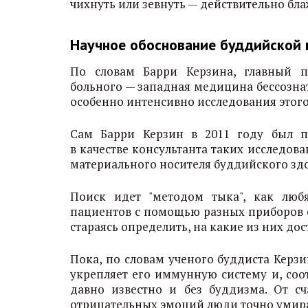
чихнуть или зевнуть — действительно бл
Научное обоснование буддийской
По словам Барри Керзина, главный 
больного — западная медицина бессозна
особенно интенсивно исследования этого
Сам Барри Керзин в 2011 году был 
в качестве консультанта таких исследов
материального носителя буддийского зд
Поиск идет "методом тыка", как люб
пациентов с помощью разных приборов 
стараясь определить, на какие из них до
Пока, по словам ученого буддиста Керзи
укрепляет его иммунную систему и, соо
давно известно и без буддизма. От сч
отрицательных эмоций люди точно умир