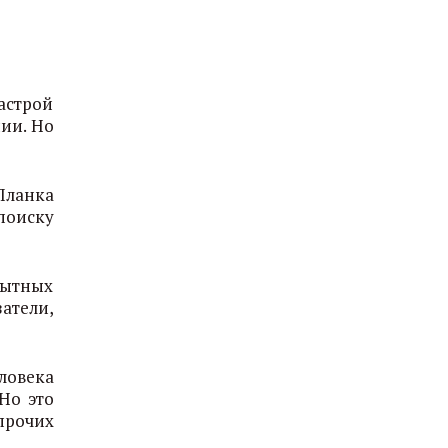
астрой
ии. Но
Планка
поиску
пытных
атели,
ловека
Но это
прочих