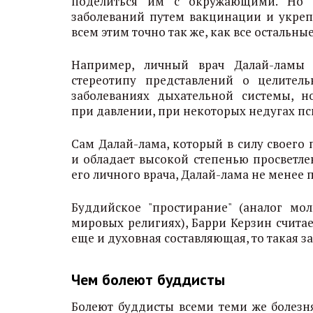
поделиться им с окружающими. Но о
заболеваний путем вакцинации и укреп
всем этим точно так же, как все остальны
Например, личный врач Далай-ламы 
стереотипу представлений о целител
заболеваниях дыхательной системы, н
при давлении, при некоторых недугах пси
Сам Далай-лама, который в силу своего
и обладает высокой степенью просветле
его личного врача, Далай-лама не менее 
Буддийское "простирание" (аналог м
мировых религиях), Барри Керзин считае
еще и духовная составляющая, то такая за
Чем болеют буддисты
Болеют буддисты всеми теми же болезн