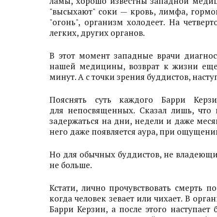
ламы, хорошо известны западной медиц
"высыхают" соки — кровь, лимфа, гормо
"огонь", организм холодеет. На четвер
легких, других органов.
В этот момент западные врачи диагнос
нашей медицины, возврат к жизни еще
минут. А с точки зрения буддистов, наст
Пояснять суть каждого Барри Керз
для непосвященных. Сказал лишь, что
задержаться на дни, недели и даже меся
него даже появляется аура, при ощущен
Но для обычных буддистов, не владеющи
не больше.
Кстати, лично прочувствовать смерть п
когда человек зевает или чихает. В орга
Барри Керзин, а после этого наступает 