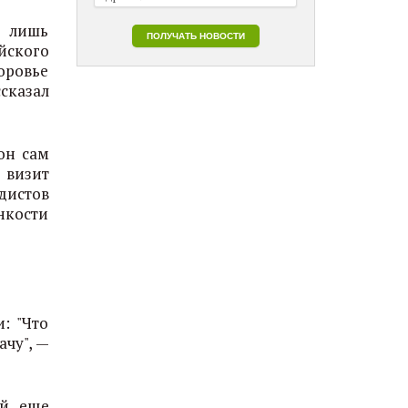
о лишь
йского
оровье
сказал
он сам
 визит
дистов
нкости
: "Что
ачу", —
й, еще