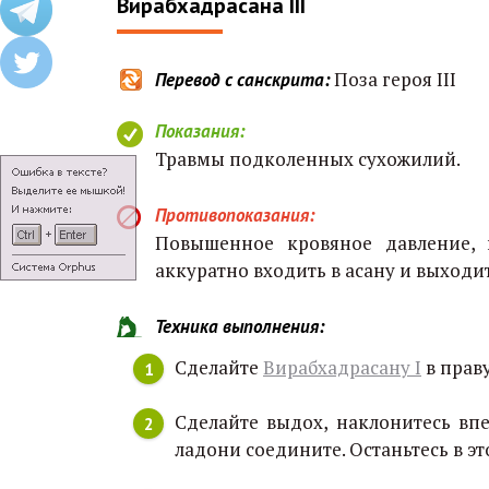
Вирабхадрасана III
Поза героя III
Перевод с санскрита:
Показания:
Травмы подколенных сухожилий.
Противопоказания:
Повышенное кровяное давление, 
аккуратно входить в асану и выходит
Техника выполнения:
Сделайте
Вирабхадрасану I
в прав
Сделайте выдох, наклонитесь впе
ладони соедините. Останьтесь в э