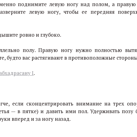
менно поднимите левую ногу над полом, а правую
азверните левую ногу, чтобы ее передняя поверх
 дышите ровно и глубоко.
аллельно полу. Правую ногу нужно полностью выт
е, будто вас растягивают в противоположные стороны
абхадрасану I
.
егче, если сконцентрировать внимание на трех оп
етья — в пятке) и давить ими пол. Удерживать позу 
 руки вперед и за ногу назад.