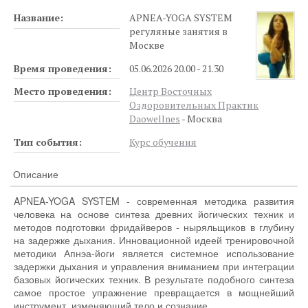
Название:
APNEA-YOGA SYSTEM
регуляные занятия в
Москве
Время проведения:
05.06.2026 20.00 - 21.30
Место проведения:
Центр Восточных
Оздоровительных Практик
Daowellnes
- Москва
Тип события:
Курс обучения
Описание
APNEA-YOGA SYSTEM - современная методика развития
человека на основе синтеза древних йогических техник и
методов подготовки фридайверов - ныряльщиков в глубину
на задержке дыхания. Инновационной идеей тренировочной
методики Апнэа-йоги является системное использование
задержки дыхания и управления вниманием при интеграции
базовых йогических техник. В результате подобного синтеза
самое простое упражнение превращается в мощнейший
инструмент, изменяющий тело и сознание.