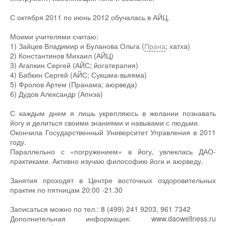
С октября 2011 по июнь 2012 обучалась в АЙЦ.
Моими учителями считаю:
1) Зайцев Владимир и Буланова Ольга (
Прана
; хатха)
2) Константинов Михаил (АЙЦ)
3) Агапкин Сергей (АЙС; йогатерапия)
4) Бабкин Сергей (АЙС; Сукшма-вьяяма)
5) Фролов Артем (Пранама; аюрведа)
6) Дудов Александр (Апнэа)
С каждым днем я лишь укрепляюсь в желании познавать
йогу и делиться своими знаниями и навыками с людьми.
Окончила Государственный Университет Управления в 2011
году.
Параллельно с «погружением» в йогу, увлеклась ДАО-
практиками. Активно изучаю философию йоги и аюрведу.
Занятия проходят в Центре восточных оздоровительных
практик по пятницам 20:00 -21.30
Записаться можно по тел.: 8 (499) 241 9203, 961 7342
Дополнительная информация: www.daowellness.ru