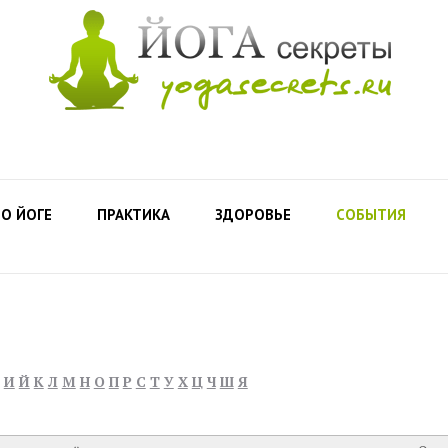
О ЙОГЕ
ПРАКТИКА
ЗДОРОВЬЕ
СОБЫТИЯ
И
Й
К
Л
М
Н
О
П
Р
С
Т
У
Х
Ц
Ч
Ш
Я