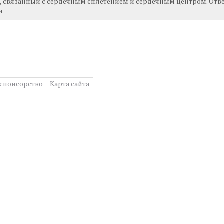
 связанный с сердечным сплетением и сердечным центром. Отве
а
спонсорство
Карта сайта