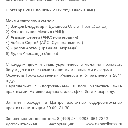
С октября 2011 по июнь 2012 обучалась в АЙЦ.
Моими учителями считаю:
1) Зайцев Владимир и Буланова Ольга (
Прана
; хатха)
2) Константинов Михаил (АЙЦ)
3) Агапкин Сергей (АЙС; йогатерапия)
4) Бабкин Сергей (АЙС; Сукшма-вьяяма)
5) Фролов Артем (Пранама; аюрведа)
6) Дудов Александр (Апнэа)
С каждым днем я лишь укрепляюсь в желании познавать
йогу и делиться своими знаниями и навыками с людьми.
Окончила Государственный Университет Управления в 2011
году.
Параллельно с «погружением» в йогу, увлеклась ДАО-
практиками. Активно изучаю философию йоги и аюрведу.
Занятия проходят в Центре восточных оздоровительных
практик по пятницам 20:00 -21.30
Записаться можно по тел.: 8 (499) 241 9203, 961 7342
Дополнительная информация: www.daowellness.ru