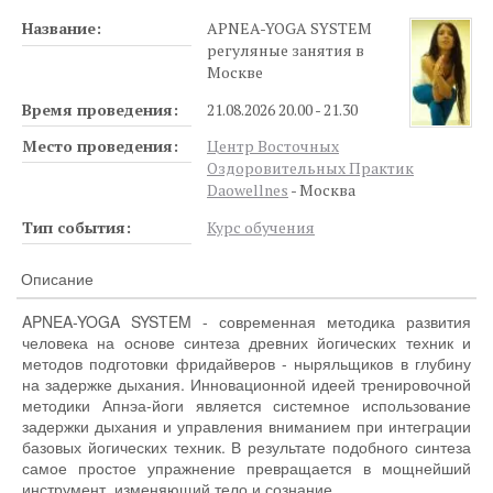
Название:
APNEA-YOGA SYSTEM
регуляные занятия в
Москве
Время проведения:
21.08.2026 20.00 - 21.30
Место проведения:
Центр Восточных
Оздоровительных Практик
Daowellnes
- Москва
Тип события:
Курс обучения
Описание
APNEA-YOGA SYSTEM - современная методика развития
человека на основе синтеза древних йогических техник и
методов подготовки фридайверов - ныряльщиков в глубину
на задержке дыхания. Инновационной идеей тренировочной
методики Апнэа-йоги является системное использование
задержки дыхания и управления вниманием при интеграции
базовых йогических техник. В результате подобного синтеза
самое простое упражнение превращается в мощнейший
инструмент, изменяющий тело и сознание.