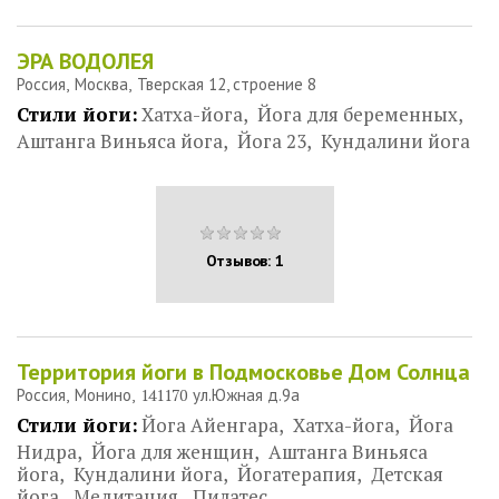
ЭРА ВОДОЛЕЯ
Россия
Москва
Тверская 12, строение 8
Стили йоги:
Хатха-йога
Йога для беременных
Аштанга Виньяса йога
Йога 23
Кундалини йога
Отзывов: 1
Территория йоги в Подмосковье Дом Солнца
Россия
Монино
141170
ул.Южная д.9а
Стили йоги:
Йога Айенгара
Хатха-йога
Йога
Нидра
Йога для женщин
Аштанга Виньяса
йога
Кундалини йога
Йогатерапия
Детская
йога
Медитация
Пилатес