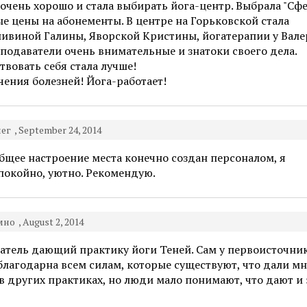
очень хорошо и стала выбирать йога-центр. Выбрала "Сфе
е цены на абонементы. В центре на Горьковской стала
пивиной Галины, Яворской Кристины, йогатерапии у Вал
подаватели очень внимательные и знатоки своего дела.
твовать себя стала лучше!
чения болезней! Йога-работает!
лег
, September 24, 2014
Общее настроение места конечно создан персоналом, я
покойно, уютно. Рекомендую.
мно
, August 2, 2014
ватель дающий практику йоги Теней. Сам у первоисточни
и благодарна всем силам, которые существуют, что дали мн
и в других практиках, но люди мало понимают, что дают и 