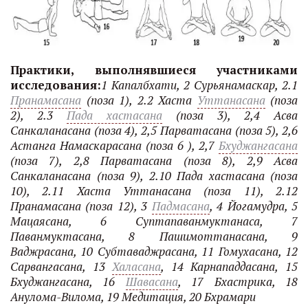
Практики, выполнявшиеся участниками
исследования:
1 Капалбхати, 2 Сурьянамаскар, 2.1
Пранамасана
(поза 1), 2.2 Хаста
Уттанасана
(поза
2), 2.3
Пада хастасана
(поза 3), 2,4 Асва
Санкаланасана (поза 4), 2,5 Парватасана (поза 5), 2,6
Астанга Намаскарасана (поза 6 ), 2,7
Бхуджангасана
(поза 7), 2,8 Парватасана (поза 8), 2,9 Асва
Санкаланасана (поза 9), 2.10 Пада хастасана (поза
10), 2.11 Хаста Уттанасана (поза 11), 2.12
Пранамасана (поза 12), 3
Падмасана
, 4 Йогамудра, 5
Мацаясана, 6 Суптапаванмуктанаса, 7
Паванмуктасана, 8 Пашимоттанасана, 9
Ваджрасана, 10 Субтаваджрасана, 11 Гомухасана, 12
Сарвангасана, 13
Халасана
, 14 Карнападдасана, 15
Бхуджангасана, 16
Шавасана
, 17 Бхастрика, 18
Анулома-Вилома, 19 Медитация, 20 Бхрамари