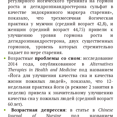
регулярного йогического тренинга на гормон
роста и дегидроэпиандростерона сульфат в
качестве эндокринного маркера старения»,
показало, что трехмесячная йогическая
практика у мужчин (средний возраст 42,8), и
женщин (средний возраст 44,75) привели к
улучшению уровня гормона роста и
дегидроэпиандростерона, двух существенных
гормонов, уровень которых стремительно
падает по мере старения.
Возрастные
проблемы со сном
: исследование
2014 года, опубликованное в
Alternatives
Therapies in Health and Medicine
под названием
«Йога для улучшения качества сна и качества
жизни пожилых людей», показало, что 12-
недельная практика йоги (в режиме 2 занятия в
неделю) привела к значительному улучшению
качества сна у пожилых людей (средний возраст
60 лет).
Возрастная депрессия
: в статье в
Chinese
Journal of Nursing
под названием