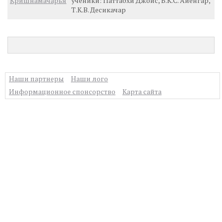
Кришнамачарья
ученики: Паттабхи Джойс, Б.К.С. Айенгар,
Т.К.В. Десикачар
Наши партнеры
Наши лого
Информационное спонсорство
Карта сайта