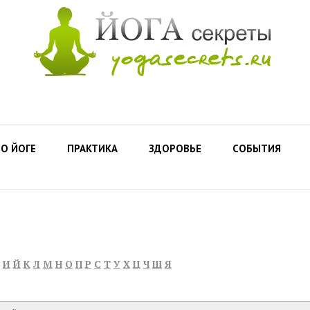
О ЙОГЕ
ПРАКТИКА
ЗДОРОВЬЕ
СОБЫТИЯ
И
Й
К
Л
М
Н
О
П
Р
С
Т
У
Х
Ц
Ч
Ш
Я