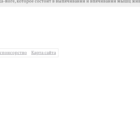
ха-йоге, которое состоит в выпячивании и впячивании мышц жив
спонсорство
Карта сайта