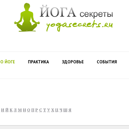
О ЙОГЕ
ПРАКТИКА
ЗДОРОВЬЕ
СОБЫТИЯ
И
Й
К
Л
М
Н
О
П
Р
С
Т
У
Х
Ц
Ч
Ш
Я