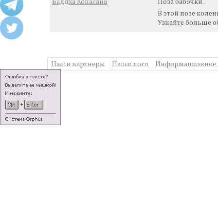
Баддха Конасана
Поза бабочки.
В этой позе колен
Узнайте больше о
Наши партнеры
Наши лого
Информационное 