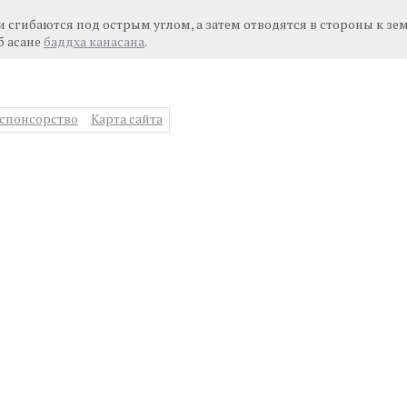
и сгибаются под острым углом, а затем отводятся в стороны к зем
б асане
баддха канасана
.
спонсорство
Карта сайта