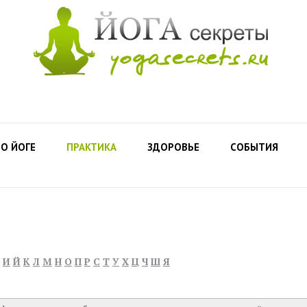
О ЙОГЕ
ПРАКТИКА
ЗДОРОВЬЕ
СОБЫТИЯ
И
Й
К
Л
М
Н
О
П
Р
С
Т
У
Х
Ц
Ч
Ш
Я