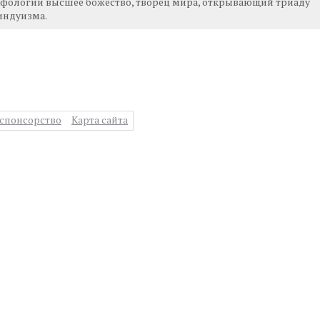
фологии высшее божество, творец мира, открывающий триаду
индуизма.
спонсорство
Карта сайта