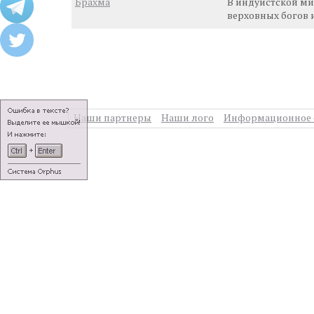
Брахма
В индуистской ми
верховных богов 
Наши партнеры
Наши лого
Информационное 