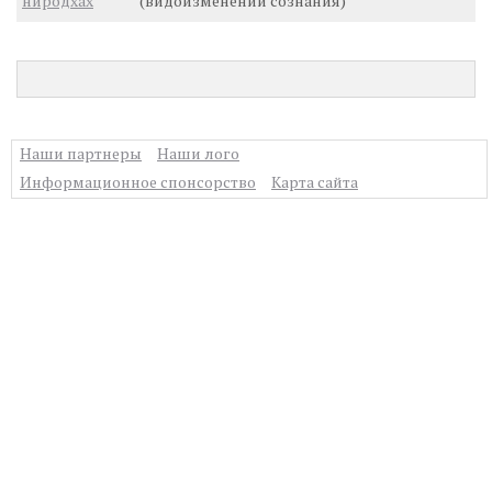
ниродхах
(видоизменений сознания)
Наши партнеры
Наши лого
Информационное спонсорство
Карта сайта