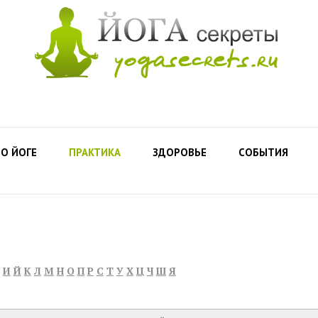
О ЙОГЕ
ПРАКТИКА
ЗДОРОВЬЕ
СОБЫТИЯ
И
Й
К
Л
М
Н
О
П
Р
С
Т
У
Х
Ц
Ч
Ш
Я