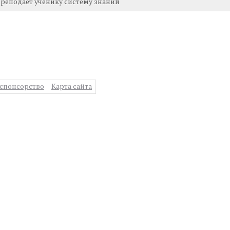
 преподает ученику систему знаний
спонсорство
Карта сайта