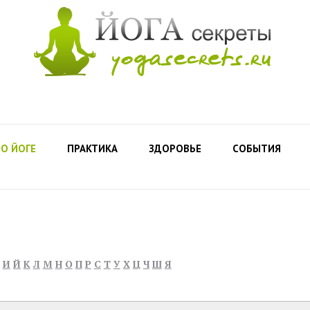
О ЙОГЕ
ПРАКТИКА
ЗДОРОВЬЕ
СОБЫТИЯ
И
Й
К
Л
М
Н
О
П
Р
С
Т
У
Х
Ц
Ч
Ш
Я