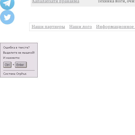
Капалабхати пранаяма
Техника йоги, оч
Наши партнеры
Наши лого
Информационное 