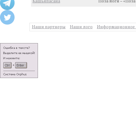
Кашьяпасана
Поза йоги – «Поз
Наши партнеры
Наши лого
Информационное 