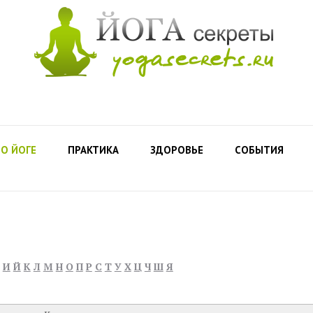
О ЙОГЕ
ПРАКТИКА
ЗДОРОВЬЕ
СОБЫТИЯ
И
Й
К
Л
М
Н
О
П
Р
С
Т
У
Х
Ц
Ч
Ш
Я