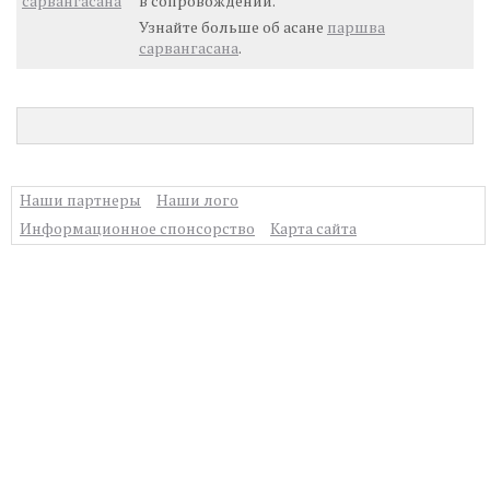
сарвангасана
в сопровождении.
Узнайте больше об асане
паршва
сарвангасана
.
Наши партнеры
Наши лого
Информационное спонсорство
Карта сайта