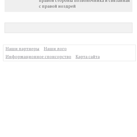
правой стороны позвоночника и связанная
с правой ноздрей
Наши партнеры
Наши лого
Информационное спонсорство
Карта сайта