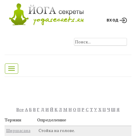
вход
Toggle
navigation
Все
А
Б
В
Г
Д
И
Й
К
Л
М
Н
О
П
Р
С
Т
У
Х
Ц
Ч
Ш
Я
Термин
Определение
Ширшасана
Стойка на голове.