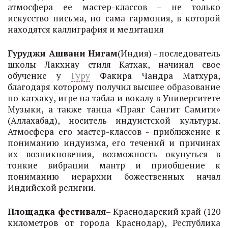
атмосфера ее мастер-классов – не только
искусство письма, но сама гармония, в которой
находятся каллиграфия и медитация
Гуруджи Ашвани Нигам
(Индия) - последователь
школы Лакхнау стиля Катхак, начинал свое
обучение у
Гуру
Факира Чандра Матхура,
благодаря которому получил высшее образование
по катхаку, игре на табла и вокалу в Университете
Музыки, а также танца «Праяг Сангит Самити»
(Аллахабад), носитель индуистской культуры.
Атмосфера его мастер-классов - приближение к
пониманию индуизма, его течений и причинах
их возникновения, возможность окунуться в
тонкие вибрации мантр и приобщение к
пониманию иерархии божественных начал
Индийской религии.
Площадка фестиваля
– Краснодарский край (120
километров от города Краснодар), Республика