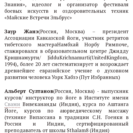
Знания», идеолог и организатор фестиваля
боевых искусств и оздоровительных техник
«Майские Встречи Эльбрус»
Заур Жанэ
(Россия, Москва) – президент
Ассоциации Кавказской йоги, участник ретритов
тибетского мастераНамбхай Норбу Римпоче,
стажировался в образовательном центре Джидду
Кришнамурти/ JidduKrichnamurti(UnitedKingdom,
1994), более 20 лет систематизирует и возрождает
древнейшее евразийское учение о духовном
развитии человека Уорк Хабзэ (Пут Избранных)
Альберт Султанов
(Россия, Москва) - выпускник
курсов/ инструктор по йоге в Институте имени
Свами
Вивекананды (Индия), курса по Аштанга
Йоге, курсов по аюрведическому массажу
(технике Випассана в традиции С.Н. Гоенки в
России и Индии, сертифицированный
преподаватель от школы Sthalam8 (Индия)