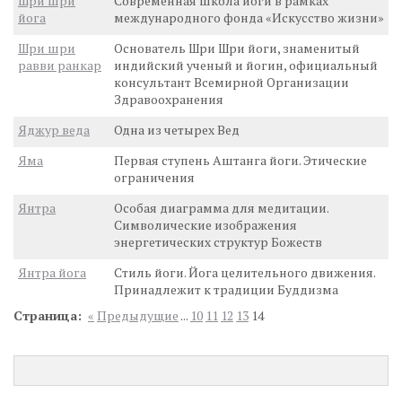
Шри шри
Современная школа йоги в рамках
йога
международного фонда «Искусство жизни»
Шри шри
Основатель Шри Шри йоги, знаменитый
равви ранкар
индийский ученый и йогин, официальный
консультант Всемирной Организации
Здравоохранения
Яджур веда
Одна из четырех Вед
Яма
Первая ступень Аштанга йоги. Этические
ограничения
Янтра
Особая диаграмма для медитации.
Символические изображения
энергетических структур Божеств
Янтра йога
Стиль йоги. Йога целительного движения.
Принадлежит к традиции Буддизма
Страница:
«
Предыдущие
...
10
11
12
13
14