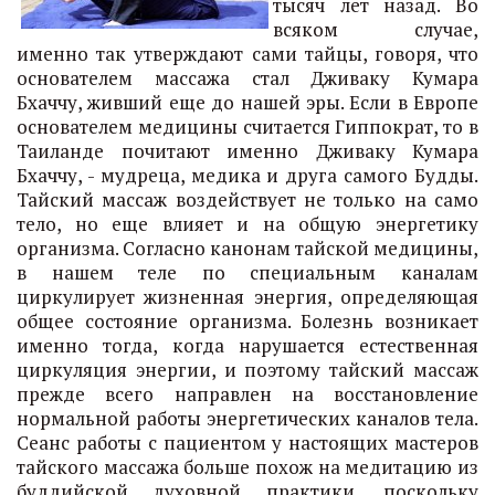
тысяч лет назад. Во
всяком случае,
именно так утверждают сами тайцы, говоря, что
основателем массажа стал Дживаку Кумара
Бхаччу, живший еще до нашей эры. Если в Европе
основателем медицины считается Гиппократ, то в
Таиланде почитают именно Дживаку Кумара
Бхаччу, - мудреца, медика и друга самого Будды.
Тайский массаж воздействует не только на само
тело, но еще влияет и на общую энергетику
организма. Согласно канонам тайской медицины,
в нашем теле по специальным каналам
циркулирует жизненная энергия, определяющая
общее состояние организма. Болезнь возникает
именно тогда, когда нарушается естественная
циркуляция энергии, и поэтому тайский массаж
прежде всего направлен на восстановление
нормальной работы энергетических каналов тела.
Сеанс работы с пациентом у настоящих мастеров
тайского массажа больше похож на медитацию из
буддийской духовной практики, поскольку