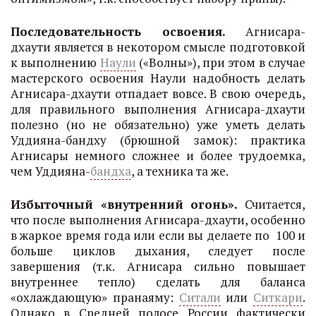
Последовательность освоения.
Агнисара-
дхаути является в некотором смысле подготовкой
к выполнению
Наули
(«Волны»), при этом в случае
мастерского освоения Наули надобность делать
Агнисара-дхаути отпадает вовсе. В свою очередь,
для правильного выполнения Агнисара-дхаути
полезно (но не обязательно) уже уметь делать
Уддияна-бандху (брюшной замок): практика
Агнисары немного сложнее и более трудоемка,
чем Уддияна-
бандха
, а техника та же.
Избыточный «внутренний огонь».
Считается,
что после выполнения Агнисара-дхаути, особенно
в жаркое время года или если вы делаете по 100 и
больше циклов дыхания, следует после
завершения (т.к. Агнисара сильно повышает
внутреннее тепло) сделать для баланса
«охлаждающую» пранаяму:
Ситали
или
Ситкари
.
Однако в Средней полосе России фактически