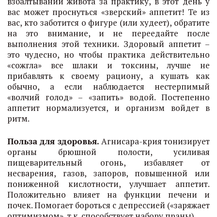
взбалтываний живота за практику, в этот день у
вас может проснуться «зверский» аппетит! Те из
вас, кто заботится о фигуре (или худеет), обратите
на это внимание, и не переедайте после
выполнения этой техники. Здоровый аппетит –
это чудесно, но чтобы практика действительно
«сожгла» все шлаки и токсины, лучше не
прибавлять к своему рациону, а кушать как
обычно, а если наблюдается нестерпимый
«волчий голод» – «запить» водой. Постепенно
аппетит нормализуется, и организм войдет в
ритм.
Польза для здоровья.
Агнисара-крия тонизирует
органы брюшной полости, усиливая
пищеварительный огонь, избавляет от
несварения, газов, запоров, повышенной или
пониженной кислотности, улучшает аппетит.
Положительно влияет на функции печени и
почек. Помогает бороться с депрессией («заряжает
оптимизмом», т.к. способствует набору праны).