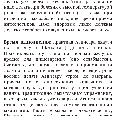
делать уже через 2 месяца. Агнисара-крию не
надо делать при болезни с высокой температурой
(опять же, «внутренний» огонь), а также при
инфекционных заболеваниях, и во время приема
антибиотиков. Даже здоровые люди должны
делать ее сообразно ощущениям, не «через силу».
Время выполнения
: практика Агнисара-дхаути
(как и другие Шаткармы) делается натощак.
Практиковать эту крию на полный желудок
вредно для пищеварения (оно ослабляется!).
Считается, что после последнего приема пищи
должно пройти не менее 4 часов, но еще лучше
вообще делать Агнисару утром, до завтрака,
причем после опорожнения кишечника и
мочевого пузыря, и принятия душа (или утренней
ванны). Традиционно дыхательные упражнения,
к которым, как мы уже говорили, Агнисара-крия
относится, делаются после комплекса асан, но до
медитации. Таким образом, вы делаете асаны,
Шавасану, потом Агнисара-крию и другие