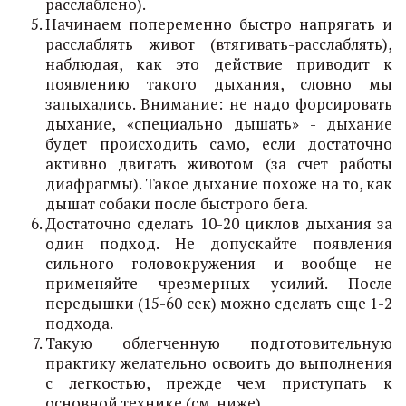
расслаблено).
Начинаем попеременно быстро напрягать и
расслаблять живот (втягивать-расслаблять),
наблюдая, как это действие приводит к
появлению такого дыхания, словно мы
запыхались. Внимание: не надо форсировать
дыхание, «специально дышать» - дыхание
будет происходить само, если достаточно
активно двигать животом (за счет работы
диафрагмы). Такое дыхание похоже на то, как
дышат собаки после быстрого бега.
Достаточно сделать 10-20 циклов дыхания за
один подход. Не допускайте появления
сильного головокружения и вообще не
применяйте чрезмерных усилий. После
передышки (15-60 сек) можно сделать еще 1-2
подхода.
Такую облегченную подготовительную
практику желательно освоить до выполнения
с легкостью, прежде чем приступать к
основной технике (см. ниже).