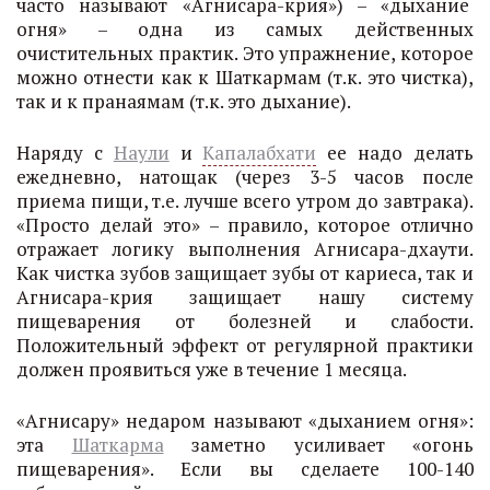
часто называют «Агнисара-крия») – «дыхание
огня» – одна из самых действенных
очистительных практик. Это упражнение, которое
можно отнести как к Шаткармам (т.к. это чистка),
так и к пранаямам (т.к. это дыхание).
Наряду с
Наули
и
Капалабхати
ее надо делать
ежедневно, натощак (через 3-5 часов после
приема пищи, т.е. лучше всего утром до завтрака).
«Просто делай это» – правило, которое отлично
отражает логику выполнения Агнисара-дхаути.
Как чистка зубов защищает зубы от кариеса, так и
Агнисара-крия защищает нашу систему
пищеварения от болезней и слабости.
Положительный эффект от регулярной практики
должен проявиться уже в течение 1 месяца.
«Агнисару» недаром называют «дыханием огня»:
эта
Шаткарма
заметно усиливает «огонь
пищеварения». Если вы сделаете 100-140