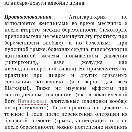
Агнисара-дхаути вдвойне ценна.
Противопоказания
: Агнисара-крия не
выполняется женщинами во время месячных и
после второго месяца беременности (некоторые
преподаватели не рекомендуют эту практику при
беременности вообще); и по болезням: при
пупочной грыже, болезнях сердца, гиперфункции
щитовидной железы, повышенном давлении
(гипертония), язве (желудка или
двенадцатиперстной кишки). Не применяется эта
практики при диарее и других серьезных
состояниях кишечника (что верно для всех
Шаткарм!). Также не изучены эффекты при
многодневном голодании (т.к. в классической
йоге
Патанджали
длительные голодовки вообще
не практикуются). Также практика не делается в
течение 1 года после перенесения операции на
брюшной полости (грыжа, аппендицит и т.п.),
после беременности можно постепенно начинать