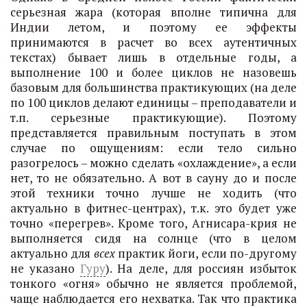
серьезная жара (которая вполне типична для
Индии летом, и поэтому ее эффекты
принимаются в расчет во всех аутентичных
текстах) бывает лишь в отдельные годы, а
выполнение 100 и более циклов не назовешь
базовым для большинства практикующих (на деле
по 100 циклов делают единицы – преподаватели и
т.п. серьезные практикующие). Поэтому
представляется правильным поступать в этом
случае по ощущениям: если тело сильно
разогрелось – можно сделать «охлаждение», а если
нет, то не обязательно. А вот в сауну до и после
этой техники точно лучше не ходить (что
актуально в фитнес-центрах), т.к. это будет уже
точно «перегрев». Кроме того, Агнисара-крия не
выполняется сидя на солнце (что в целом
актуально для
всех
практик йоги, если по-другому
не указано
Гуру
). На деле, для россиян избыток
тонкого «огня» обычно не является проблемой,
чаще наблюдается его нехватка. Так что практика