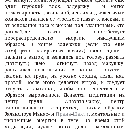
один глубокий вдох, задержку – и мягко
помассировать глаза и лоб, легкими движениями
кончиков пальцев от «третьего глаза» к вискам, и
от основания носа к вискам под глазницами. Это
расслабляет глаза и способствует
перераспределению энергии наилучшим
образом. В конце задержки (если это еще
комфортно задерживая воздух) надо сцепить
пальцы в замок, и взявшись под голову, размять
(потянуть) шею – откинуть назад макушку,
растягивая позвоночник. А затем – опустить
ладони на грудь, на уровне сердца, левая над
правой. После этого делается выдох, и следует
отпустить дыхание, чтобы оно естественным
образом выровнялось. Делается медитация на
центр груди – Анахата-чакру, центр
эмоционального восприятия, таким образом
балансируя Манас- и
Прана
-
Шакти
, ментальные и
жизненные энергии в теле. Во время этой
медитации, лучше всего делать медленные,