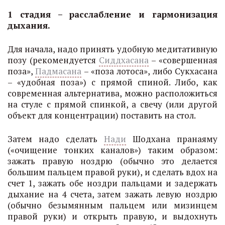
1 стадия – расслабление и гармонизация
дыхания.
Для начала, надо принять удобную медитативную
позу (рекомендуется
Сиддхасана
– «совершенная
поза»,
Падмасана
– «поза лотоса», либо Сукхасана
– «удобная поза») с прямой спиной. Либо, как
современная альтернатива, можно расположиться
на стуле с прямой спинкой, а свечу (или другой
объект для концентрации) поставить на стол.
Затем надо сделать
Нади
Шодхана пранаяму
(«очищение тонких каналов») таким образом:
зажать правую ноздрю (обычно это делается
большим пальцем правой руки), и сделать вдох на
счет 1, зажать обе ноздри пальцами и задержать
дыхание на 4 счета, затем зажать левую ноздрю
(обычно безымянным пальцем или мизинцем
правой руки) и открыть правую, и выдохнуть