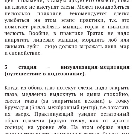
центр пламени, в самую яркую его область, пока
на глазах не выступят слезы. Может понадобиться
несколько подходов. Рекомендуется слегка
улыбаться на этом этапе практики, т.к. это
помогает расслаблять мышцы горла и нижнюю
челюсть. Вообще, в практике Тратак не надо
напрягать лицевые мышцы, морщить лоб или
сжимать зубы – лицо должно выражать лишь мир
и спокойствие.
3 стадия – визуализация-медитация
(путешествие в подсознание).
Когда из обоих глаз потекут слезы, надо закрыть
глаза, медленно выдохнуть и дыша спокойно,
свести глаза (за закрытыми веками) в точку
Брумадья (3 глаз, межбровный центр), т.е. закатить
их вверх. Практикующий увидит остаточный
образ пламени (яркую точку, как от яркого
солнца) на уровне лба. На этом образе надо
сконцентрировать внимание и взгляд. То есть, мы