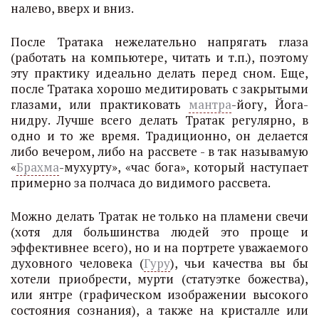
налево, вверх и вниз.
После Тратака нежелательно напрягать глаза
(работать на компьютере, читать и т.п.), поэтому
эту практику идеально делать перед сном. Еще,
после Тратака хорошо медитировать с закрытыми
глазами, или практиковать
мантра
-йогу, Йога-
нидру. Лучше всего делать Тратак регулярно, в
одно и то же время. Традиционно, он делается
либо вечером, либо на рассвете - в так называмую
«
Брахма
-мухурту», «час бога», который наступает
примерно за полчаса до видимого рассвета.
Можно делать Тратак не только на пламени свечи
(хотя для большинства людей это проще и
эффективнее всего), но и на портрете уважаемого
духовного человека (
Гуру
), чьи качества вы бы
хотели приобрести, мурти (статуэтке божества),
или янтре (графическом изображении высокого
состояния сознания), а также на кристалле или