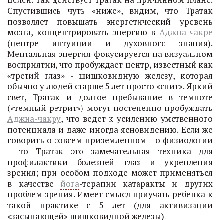
Спустившись чуть «ниже», видим, что Тратак
позволяет повышать энергетический уровень
мозга, концентрировать энергию в
Аджна-чакре
(центре интуиции и духовного знания).
Ментальная энергия фокусируется на визуальном
восприятии, что пробуждает центр, известный как
«третий глаз» - шишковидную железу, которая
обычно у людей старше 5 лет просто «спит». Яркий
свет, Тратак и долгое пребывание в темноте
(«темный ретрит») могут постепенно пробуждать
Аджна-чакру
, что ведет к усилению умственного
потенциала и даже иногда ясновидению. Если же
говорить о совсем приземленном – о физиологии
– то Тратак это замечательная техника для
профилактики болезней глаз и укрепления
зрения; при особом подходе может применяться
в качестве
йога
-терапии катаракты и других
проблем зрения. Имеет смысл приучать ребенка к
такой практике с 5 лет (для активизации
«засыпающей» шишковидной железы).