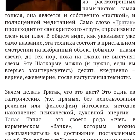
из рассмотренных
нами чисток – самая
тонкая, она является и собственно «чисткой», и
полноценной медитацией. Само слово «
Тратак
»
происходит от санскритского «трут», «проливание
слез» или плач. В общем виде, как указывает уже
само название, эта техника состоит в пристальном
смотрении на выбранный объект (обычно – пламя
свечи), до тех пор, пока на глазах не выступят
слезы. Эту Шаткарму можно (и нужно, если вы
всерьез заинтересуетесь) делать ежедневно –
вернее, ежевечерне, после наступления темноты.
Зачем делать Тратак, что это дает? Это один из
тантрических (т.е. прямых, без использования
религии или философии) йоговских методов
накопления психической, духовной энергии –
Тапас
. Тапас – это своего рода «счет» в
кармическом «банке», которым можно
«расплачиваться» за достижение поставленных
целей. Так действует Тратак на причинном плане.