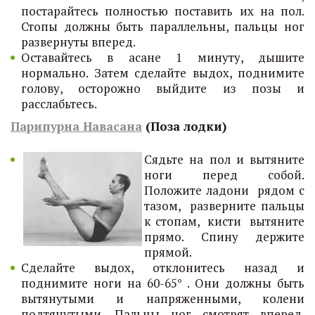
постарайтесь полностью поставить их на пол.
Стопы должны быть параллельны, пальцы ног
развернуты вперед.
Оставайтесь в асане 1 минуту, дышите
нормально. Затем сделайте выдох, поднимите
голову, осторожно выйдите из позы и
расслабьтесь.
Парипурна Навасана
(Поза лодки)
Сядьте на пол и вытяните
ноги перед собой.
Положите ладони рядом с
тазом, разверните пальцы
к стопам, кисти вытяните
прямо. Спину держите
прямой.
Сделайте выдох, отклонитесь назад и
поднимите ноги на 60-65° . Они должны быть
вытянутыми и напряженными, колени
подтянутыми. Пальцы ног смотрят вперед.