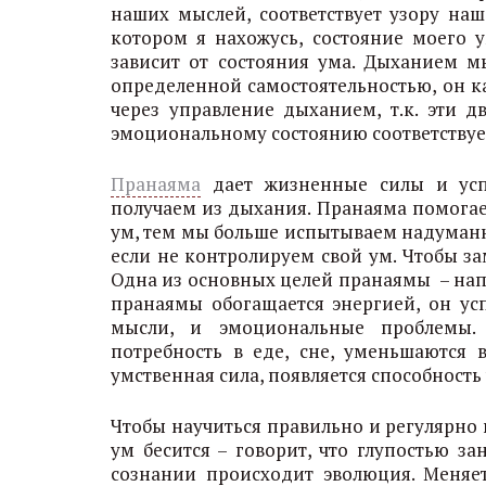
наших мыслей, соответствует узору наш
котором я нахожусь, состояние моего у
зависит от состояния ума. Дыханием м
определенной самостоятельностью, он к
через управление дыханием, т.к. эти д
эмоциональному состоянию соответствуе
Пранаяма
дает жизненные силы и ус
получаем из дыхания. Пранаяма помогае
ум, тем мы больше испытываем надуманн
если не контролируем свой ум. Чтобы з
Одна из основных целей пранаямы – нап
пранаямы обогащается энергией, он усп
мысли, и эмоциональные проблемы. 
потребность в еде, сне, уменьшаются в
умственная сила, появляется способность
Чтобы научиться правильно и регулярно в
ум бесится – говорит, что глупостью за
сознании происходит эволюция. Меняе