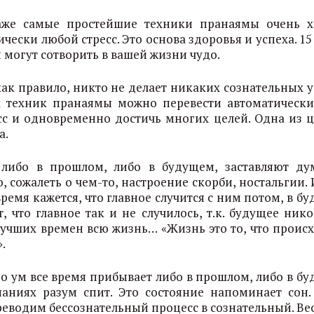
даже самые простейшие техники пранаямы очень 
ески любой стресс. Это основа здоровья и успеха. 1
могут сотворить в вашей жизни чудо.
как правило, никто не делает никаких сознательных у
 техник пранаямы можно перевести автоматически
сс и одновременно достичь многих целей. Одна из ц
а.
 либо в прошлом, либо в будущем, заставляют ду
 сожалеть о чем-то, настроение скорби, ностальгии.
ремя кажется, что главное случится с ним потом, в б
 что главное так и не случилось, т.к. будущее нико
 лучших времен всю жизнь… «Жизнь это то, что происх
.
го ум все время прибывает либо в прошлом, либо в бу
наниях разум спит. Это состояние напоминает сон.
ереводим бессознательный процесс в сознательный. Ве