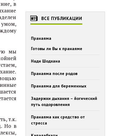
ние, в
ыхание
аделен
ВСЕ ПУБЛИКАЦИИ
 умом,
аждому
Пранаяма
Готовы ли Вы к пранаяме
рую мы
койней
Нади Шодхана
стаем,
хание.
Пранаяма после родов
омощью
бинные
Пранаяма для беременных
шается
тается
Задержки дыхания – йогический
путь оздоровления
Пранаяма как средство от
ь, т.к.
стресса
. Но в
лексы,
Капалабхати