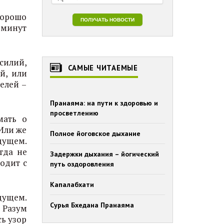
хорошо
5 минут
силий,
САМЫЕ ЧИТАЕМЫЕ
й, или
елей –
Пранаяма: на пути к здоровью и
просветлению
мать о
 Или же
Полное йоговское дыхание
удущем.
гда не
Задержки дыхания – йогический
одит с
путь оздоровления
Капалабхати
дущем.
Сурья Бхедана Пранаяма
 Разум
сь узор