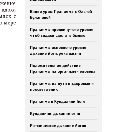
ежение
я вдоха
Видео урок: Пранаяма с Ольгой
ыдох с
Булановой
По мере
Пранаямы продвинутого уровня:
чтоб сиддхи сделать былью
Пранаямы основного уровня:
дыхание йоги, река жизни
Положительное действие
Пранаямы на организм человека
Пранаяма: на пути к здоровью и
просветлению
Пранаяма в Кундалини йоге
Кундалини: дыхание огня
Ритмическое дыхание йогов