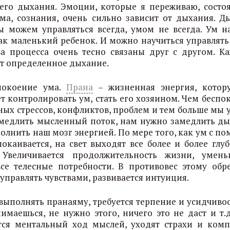
его дыхания. Эмоции, которые я переживаю, состоя
ма, сознания, очень сильно зависит от дыхания. Д
ы можем управляться всегда, умом не всегда. Ум н
ак маленький ребенок. И можно научиться управлять
ва процесса очень тесно связаны друг с другом. К
т определенное дыхание.
покоение ума.
Прана
– жизненная энергия, кото
т контролировать ум, стать его хозяином. Чем беспо
ых стрессов, конфликтов, проблем и тем больше мы у
амедлить мысленный поток, нам нужно замедлить ды
олнить наш мозг энергией. По мере того, как ум с п
окаивается, на свет выходят все более и более глу
Увеличивается продолжительность жизни, умень
се телесные потребности. В противовес этому обре
 управлять чувствами, развивается интуиция.
ыполнять пранаяму, требуется терпение и усидчивост
нимаешься, не нужно этого, ничего это не даст и т.д
тся ментальный ход мыслей, уходят страхи и комп