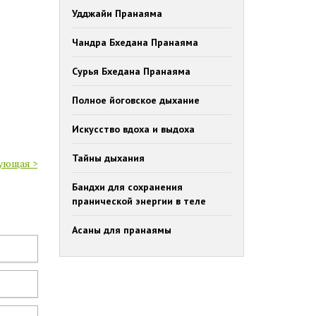
Удджайи Пранаяма
Чандра Бхедана Пранаяма
Сурья Бхедана Пранаяма
Полное йоговское дыхание
Искусство вдоха и выдоха
Тайны дыхания
ующая >
Бандхи для сохранения
пранической энергии в теле
Асаны для пранаямы