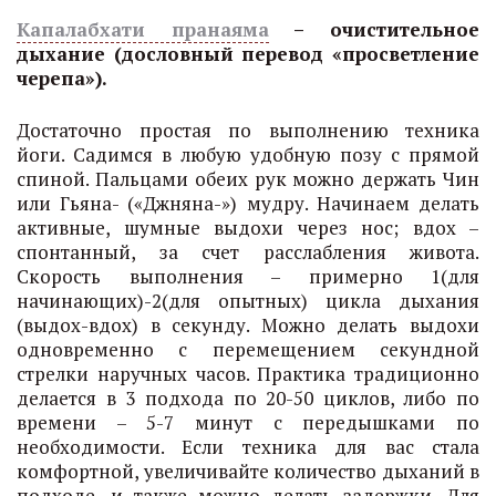
Капалабхати пранаяма
– очистительное
дыхание (дословный перевод «просветление
черепа»).
Достаточно простая по выполнению техника
йоги. Садимся в любую удобную позу с прямой
спиной. Пальцами обеих рук можно держать Чин
или Гьяна- («Джняна-») мудру. Начинаем делать
активные, шумные выдохи через нос; вдох –
спонтанный, за счет расслабления живота.
Скорость выполнения – примерно 1(для
начинающих)-2(для опытных) цикла дыхания
(выдох-вдох) в секунду. Можно делать выдохи
одновременно с перемещением секундной
стрелки наручных часов. Практика традиционно
делается в 3 подхода по 20-50 циклов, либо по
времени – 5-7 минут с передышками по
необходимости. Если техника для вас стала
комфортной, увеличивайте количество дыханий в
подходе, и также можно делать задержки. Для