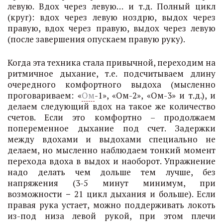
левую. Вдох через левую… и т.д. Полный цикл
(круг): вдох через левую ноздрю, выдох через
правую, вдох через правую, выдох через левую
(после завершения опускаем правую руку).
Когда эта техника стала привычной, переходим на
ритмичное дыхание, т.е. подсчитываем длину
очередного комфортного выдоха (мысленно
проговариваем: «
Ом
-1», «Ом-2», «Ом-3» и т.д.), и
делаем следующий вдох на такое же количество
счетов. Если это комфортно – продолжаем
попеременное дыхание под счет. Задержки
между вдохами и выдохами специально не
делаем, но мысленно наблюдаем тонкий момент
перехода вдоха в выдох и наоборот. Упражнение
надо делать чем дольше тем лучше, без
напряжения (3-5 минут минимум, при
возможности
–
21 цикл дыхания и больше). Если
правая рука устает, можно поддерживать локоть
из-под низа левой рукой, при этом плечи