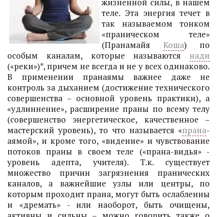
жизненной силы, в нашем
теле. Эта энергия течет в
так называемом тонком
«праническом теле»
(Пранамайя
Коша
) по
особым каналам, которые называются
нади
(«реки»)*, причем не всегда и не у всех одинаково.
В применении пранаямы важнее даже не
контроль за дыханием (достижение технического
совершенства – основной уровень практики), а
«удлиннение», расширение праны по всему телу
(совершенство энергетическое, качественное –
мастерский уровень), то что называется «
прана
-
аямой», и кроме того, «видение» и чувствование
потоков праны в своем теле («прана-видья» -
уровень адепта, учителя). Т.к. существует
множество причин загрязнения пранических
каналов, а важнейшие узлы или центры, по
которым проходит прана, могут быть ослабленны
и «дремать» - или наоборот, быть очищены,
активны и сильны – можно говорить также о