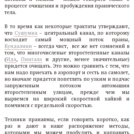
процессе очищения и пробуждения пранического
тела.
В то время как некоторые трактаты утверждают,
что
Сушумна
– центральный канал, по которому
восходит самый мощный поток праны,
Кундалини
– всегда чист, все же нет сомнений в
том, что многочисленые второстепенные каналы
(
Ида
,
Пингала
и другие, менее значительные)
придется очищать. Это можно сравнить с тем, что
нам надо приехать в аэропорт и сесть на самолет,
но вначале придется попетлять по узким и подчас
запруженным потоком автомашин
второстепенным улицам, прежде чем мы
вырвемся на широкий скоростной хайвэй и
помчимся с предельной скоростью.
Техники пранаямы, если говорить коротко, как
раз и дают в наше распоряжение методы,
которыми мы можем пробудить и направить