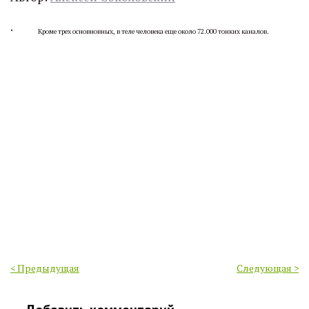
·
Кроме трех основновных, в теле человека еще около 72.000 тонких каналов.
< Предыдущая
Следующая >