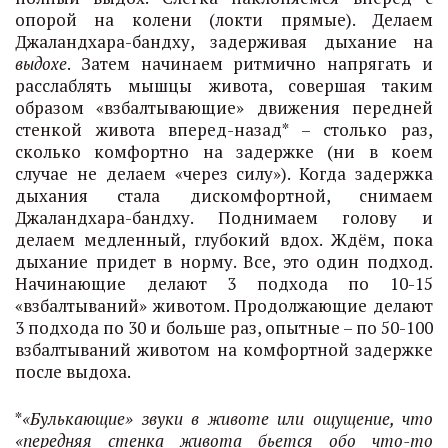
опорой на колени (локти прямые). Делаем
Джаландхара-бандху, задерживая дыхание на
выдохе
. Затем начинаем ритмично напрягать и
расслаблять мышцы живота, совершая таким
образом «взбалтывающие» движения передней
стенкой живота вперед-назад* – столько раз,
сколько комфортно на задержке (ни в коем
случае не делаем «через силу»). Когда задержка
дыхания стала дискомфортной, снимаем
Джаландхара-бандху. Поднимаем голову и
делаем медленный, глубокий вдох. Ждём, пока
дыхание придет в норму. Все, это один подход.
Начинающие делают 3 подхода по 10-15
«взбалтываний» животом. Продолжающие делают
3 подхода по 30 и больше раз, опытные – по 50-100
взбалтываний животом на комфортной задержке
после выдоха.
*
«Булькающие» звуки в животе или ощущение, что
«передняя стенка живота бьется обо что-то