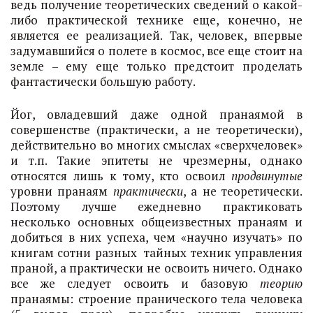
ведь получение теоретических сведений о какой-
либо практической технике еще, конечно, не
является ее реализацией. Так, человек, впервые
задумавшийся о полете в космос, все еще стоит на
земле – ему еще только предстоит проделать
фантастически большую работу.
Йог, овладевший даже одной пранаямой в
совершенстве (практически, а не теоретически),
действительно во многих смыслах «сверхчеловек»
и т.п. Такие эпитеты не чрезмерны, однако
относятся лишь к тому, кто освоил
продвинутые
уровни пранаям
практически
, а не теоретически.
Поэтому лучше ежедневно практиковать
несколько основных общеизвестных пранаям и
добиться в них успеха, чем «научно изучать» по
книгам сотни разных тайных техник управления
праной, а практически не освоить ничего. Однако
все же следует освоить и базовую
теорию
пранаямы: строение пранического тела человека