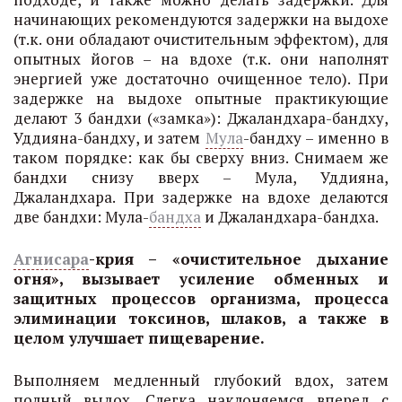
начинающих рекомендуются задержки на выдохе
(т.к. они обладают очистительным эффектом), для
опытных йогов – на вдохе (т.к. они наполнят
энергией уже достаточно очищенное тело). При
задержке на выдохе опытные практикующие
делают 3 бандхи («замка»): Джаландхара-бандху,
Уддияна-бандху, и затем
Мула
-бандху – именно в
таком порядке: как бы сверху вниз. Снимаем же
бандхи снизу вверх – Мула, Уддияна,
Джаландхара. При задержке на вдохе делаются
две бандхи: Мула-
бандха
и Джаландхара-бандха.
Агнисара
-крия – «очистительное дыхание
огня», вызывает усиление обменных и
защитных процессов организма, процесса
элиминации токсинов, шлаков, а также в
целом улучшает пищеварение.
Выполняем медленный глубокий вдох, затем
полный выдох. Слегка наклоняемся вперед с