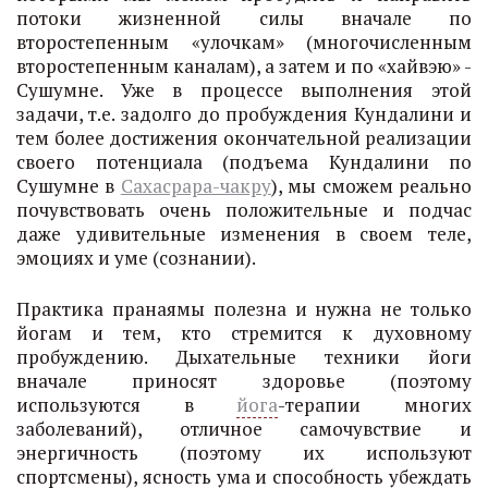
потоки жизненной силы вначале по
второстепенным «улочкам» (многочисленным
второстепенным каналам), а затем и по «хайвэю» -
Сушумне. Уже в процессе выполнения этой
задачи, т.е. задолго до пробуждения Кундалини и
тем более достижения окончательной реализации
своего потенциала (подъема Кундалини по
Сушумне в
Сахасрара-чакру
), мы сможем реально
почувствовать очень положительные и подчас
даже удивительные изменения в своем теле,
эмоциях и уме (сознании).
Практика пранаямы полезна и нужна не только
йогам и тем, кто стремится к духовному
пробуждению. Дыхательные техники йоги
вначале приносят здоровье (поэтому
используются в
йога
-терапии многих
заболеваний), отличное самочувствие и
энергичность (поэтому их используют
спортсмены), ясность ума и способность убеждать