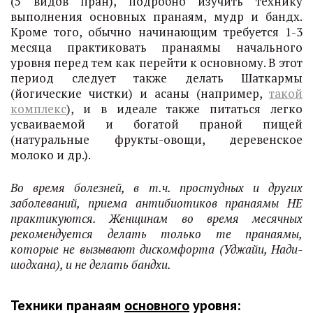
(5 видов пран), подробно изучить технику
выполнения основных пранаям, мудр и бандх.
Кроме того, обычно начинающим требуется 1-3
месяца практиковать пранаямы начального
уровня перед тем как перейти к основному. В этот
период следует также делать Шаткармы
(йогические чистки) и асаны (например,
такой
комплекс
), и в идеале также питаться легко
усваиваемой и богатой праной пищей
(натуральные фрукты-овощи, деревенское
молоко и др.).
Во время болезней, в т.ч. простудных и других
заболеваний, приема антибиотиков пранаямы НЕ
практикуются. Женщинам во время месячных
рекомендуется делать только те пранаямы,
которые не вызывают дискомфорта (Уджайи, Нади-
шодхана), и не делать бандхи.
Техники пранаям
основного
уровня: