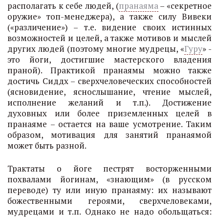
располагать к себе людей, (
пранаяма
– «секретное
оружие» топ-менеджера), а также силу Вивеки
(«различение») – т.е. видение своих истинных
возможностей и целей, а также мотивов и мыслей
других людей (поэтому многие мудрецы, «
Гуру
» -
это йоги, достигшие мастерского владения
праной). Практикой пранаямы можно также
достичь Сиддх – сверхчеловеческих способностей
(ясновидение, яснослышание, чтение мыслей,
исполнение желаний и т.п.). Достижение
духовных или более приземленных целей в
пранаяме – остается на ваше усмотрение. Таким
образом, мотивация для занятий пранаямой
может быть разной.
Трактаты о йоге пестрят восторженными
похвалами йогинам, «знающим» (в русском
переводе) ту или иную пранаяму: их называют
божественными героями, сверхчеловеками,
мудрецами и т.п. Однако не надо обольщаться: