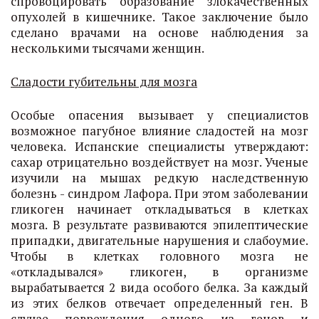
спровоцировать образование злокачественных
опухолей в кишечнике. Такое заключение было
сделано врачами на основе наблюдения за
несколькими тысячами женщин.
Сладости губительны для мозга
Особые опасения вызывает у специалистов
возможное пагубное влияние сладостей на мозг
человека. Испанские специалисты утверждают:
сахар отрицательно воздействует на мозг. Ученые
изучили на мышах редкую наследственную
болезнь - синдром Лафора. При этом заболевании
гликоген начинает откладываться в клетках
мозга. В результате развиваются эпилептические
припадки, двигательные нарушения и слабоумие.
Чтобы в клетках головного мозга не
«откладывался» гликоген, в организме
вырабатывается 2 вида особого белка. За каждый
из этих белков отвечает определенный ген. В
случае повреждения одного из генов и