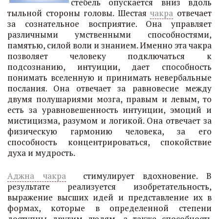
стебель опускается вниз вдоль
тыльной стороны головы. Шестая
чакра
отвечает
за сознательное восприятие. Она управляет
различными умственными способностями,
памятью, силой воли и знанием. Именно эта чакра
позволяет человеку подключаться к
подсознанию, интуиции, дает способность
понимать вселенную и принимать невербальные
послания. Она отвечает за равновесие между
двумя полушариями мозга, правым и левым, то
есть за уравновешенность интуиции, эмоций и
мистицизма, разумом и логикой. Она отвечает за
физическую гармонию человека, за его
способность концентрироваться, спокойствие
духа и мудрость.
Аджна чакра
стимулирует вдохновение. В
результате реализуется изобретательность,
выражение высших идей и представление их в
формах, которые в определенной степени
доступны другим людям, а также способность