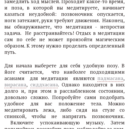
замедлить ход мыслей. Проходит какое-то время,
и поза, в которой вы медитируете, начинает
казаться неудобной: позвоночник опускается,
ноги затекают, руки требуют движения. Наконец,
вы обнаруживаете, что медитация - непростая
задача. Не расстраивайтесь! Отдых в медитации
сам по себе не может произойти магическим
образом. К этому нужно проделать определенный
путь.
Для начала выберете для себя удобную позу. В
йоге считается, что наиболее подходящими
асанами для медитации являются
падмасана
,
вирасана
,
сиддхасана
. Однако находится в них
долго и, при этом в расслабленном состоянии,
довольно сложно. Попробуйте сами подобрать
удобное для вас положение тела. Можно
медитировать лежа, либо сидя на стуле со
спинкой, чтобы не напрягать позвоночник.
Включите успокаивающую музыку. Затем
попытайтесь расслабить тело, наблюдайте за ним.