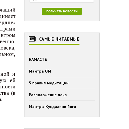
учащий
диняет
сердце»
нтрами
ентром
САМЫЕ ЧИТАЕМЫЕ
венно,
овека,
льном,
НАМАСТЕ
Мантра ОМ
нной и
ную ей
5 правил медитации
нности
тва (в
Расположение чакр
.
Мантры Кундалини йоги