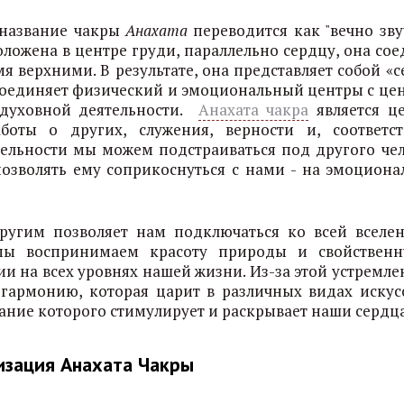
 название чакры
Анахата
переводится как "вечно зв
ложена в центре груди, параллельно сердцу, она сое
я верхними. В результате, она представляет собой «
 соединяет физический и эмоциональный центры с це
 духовной деятельности.
Анахата чакра
является ц
аботы о других, служения, верности и, соответст
ятельности мы можем подстраиваться под другого чел
позволять ему соприкоснуться с нами - на эмоциона
другим позволяет нам подключаться ко всей вселе
 мы воспринимаем красоту природы и свойствен
и на всех уровнях нашей жизни. Из-за этой устремле
гармонию, которая царит в различных видах искусс
ование которого стимулирует и раскрывает наши сердца
изация Анахата Чакры