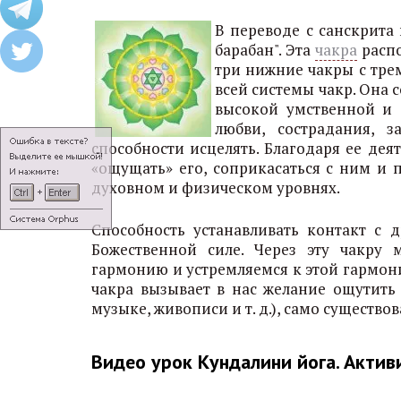
В переводе с санскрита
барабан". Эта
чакра
распо
три нижние чакры с трем
всей системы чакр. Она
высокой умственной и
любви, сострадания, з
способности исцелять. Благодаря ее де
«ощущать» его, соприкасаться с ним и 
духовном и физическом уровнях.
Способность устанавливать контакт с 
Божественной силе. Через эту чакру
гармонию и устремляемся к этой гармони
чакра вызывает в нас желание ощутить 
музыке, живописи и т. д.), само существ
Видео урок Кундалини йога. Актив