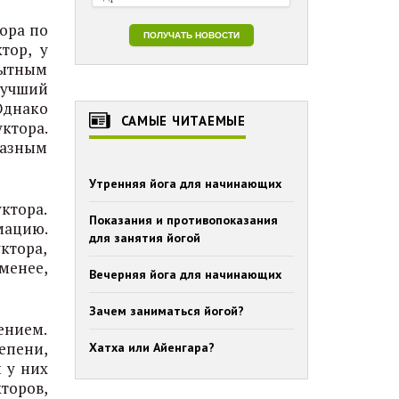
ора по
тор, у
пытным
лучший
Однако
САМЫЕ ЧИТАЕМЫЕ
уктора.
разным
Утренняя йога для начинающих
ктора.
Показания и противопоказания
мацию.
для занятия йогой
ктора,
менее,
Вечерняя йога для начинающих
Зачем заниматься йогой?
ением.
епени,
Хатха или Айенгара?
и у них
торов,