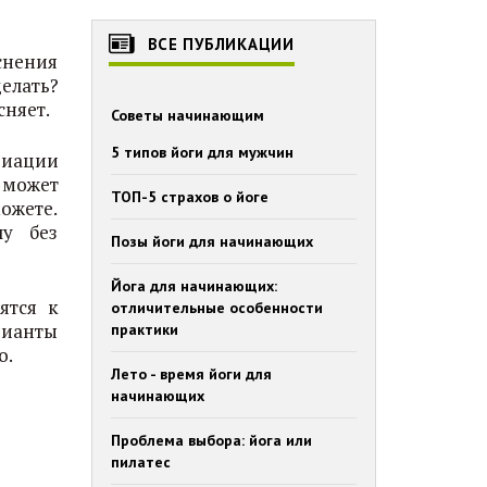
ВСЕ ПУБЛИКАЦИИ
яснения
делать?
сняет.
Советы начинающим
5 типов йоги для мужчин
риации
 может
ТОП-5 страхов о йоге
ожете.
лу без
Позы йоги для начинающих
Йога для начинающих:
ятся к
отличительные особенности
рианты
практики
о.
Лето - время йоги для
начинающих
Проблема выбора: йога или
пилатес