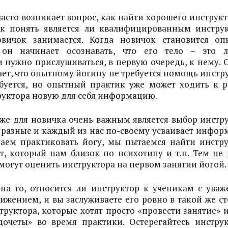
часто возникает вопрос, как найти хорошего инструкт
к понять является ли квалифицированным инструк
овичок занимается. Когда новичок становится о
 он начинает осознавать, что его тело – это 
и нужно прислушиваться, в первую очередь, к нему. 
ает, что опытному йогину не требуется помощь инстр
буется, но опытный практик уже может ходить к 
руктора новую для себя информацию.
 же для новичка очень важным является выбор инстру
се разные и каждый из нас по-своему усваивает инфор
наем практиковать йогу, мы пытаемся найти инстру
, который нам близок по психотипу и т.п. Тем не 
омогут оценить инструктора на первом занятии йогой.
на то, относится ли инструктор к ученикам с уваж
ижением, и вы заслуживаете его ровно в такой же ст
труктора, которые хотят просто «провести занятие» 
очеты» во время практики. Остерегайтесь инструк