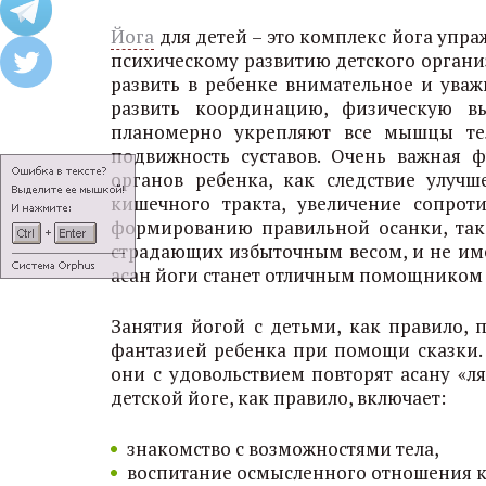
Йога
для детей – это комплекс йога упр
психическому развитию детского организ
развить в ребенке внимательное и уваж
развить координацию, физическую вы
планомерно укрепляют все мышцы тел
подвижность суставов. Очень важная 
органов ребенка, как следствие улуч
кишечного тракта, увеличение сопрот
формированию правильной осанки, так 
страдающих избыточным весом, и не им
асан йоги станет отличным помощником в
Занятия йогой с детьми, как правило, 
фантазией ребенка при помощи сказки.
они с удовольствием повторят асану «л
детской йоге, как правило, включает:
знакомство с возможностями тела,
воспитание осмысленного отношения к