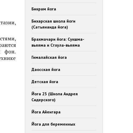
Бикрам йога
Бихарская школа йоги
тазии,
(Сатьянанда йога)
стями,
Брахмачари йога: Сукшма-
ираются
вьяяма и Стхула-вьяяма
й фон.
ехнике
Гималайская йога
Даосская йога
Детская йога
Йога 23 (Школа Андрея
Сидерского)
Йога Айенгара
Йога для беременных