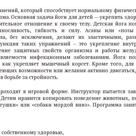
ажнений, который способствует нормальному физичес
ма. Основная задача йоги для детей — укрепить здор
ительное отношение к своему телу. Детская йога по
носливость, гибкость и силу. Асаны или «позы
а, без исключения, делают их эластичными, раз
функция таких упражнений – это укрепление внут
шение защитных свойств организма и работы желу
ивляемости инфекционным заболеваниям. Йога по
как укрепляет мышечный корсет. Кроме того, для 
еющих возможности или желания активно двигаться,
 борьбе за стройность.
проходят в игровой форме. Инструктор пытается зав
 Детям нравится копировать поведение животных, п
ягушки» или «собаки мордой вниз». Программа заня
 собственному здоровью,