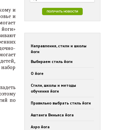
кому и
овье и
могает
 йоги»
вивают
ренних
Направления, стили и школы
дочно-
йоги
могает
детей,
Выбираем стиль йоги
 набор
О йоге
Стили, школы и методы
ладеть
обучения йоги
оэтому
тий по
Правильно выбрать стиль йоги
Аштанга Виньяса йога
Аэро йога