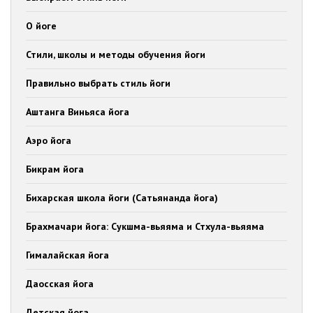
О йоге
Стили, школы и методы обучения йоги
Правильно выбрать стиль йоги
Аштанга Виньяса йога
Аэро йога
Бикрам йога
Бихарская школа йоги (Сатьянанда йога)
Брахмачари йога: Сукшма-вьяяма и Стхула-вьяяма
Гималайская йога
Даосская йога
Детская йога