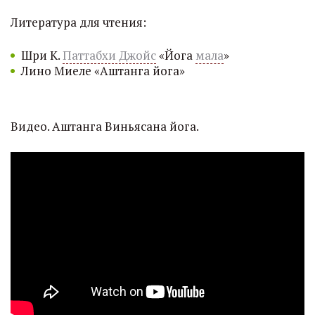
Литература для чтения:
Шри К.
Паттабхи Джойс
«Йога
мала
»
Лино Миеле «Аштанга йога»
Видео. Аштанга Виньясана йога.