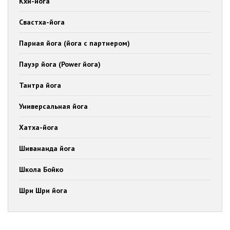
Кхи-йога
Свастха-йога
Парная йога (йога с партнером)
Пауэр йога (Power йога)
Тантра йога
Универсальная йога
Хатха-йога
Шивананда йога
Школа Бойко
Шри Шри йога