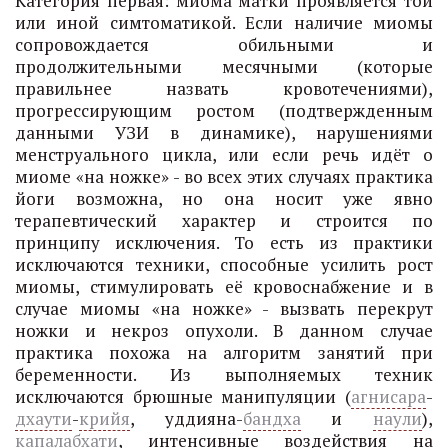
Категория первая: миома матки проявляется той
или иной симтоматикой. Если наличие миомы
сопровождается обильными и
продолжительными месячными (которые
правильнее назвать кровотечениями),
прогрессирующим ростом (подтвержденным
данными УЗИ в динамике), нарушениями
менструального цикла, или если речь идёт о
миоме «на ножке» - во всех этих случаях практика
йоги возможна, но она носит уже явно
терапевтический характер и строится по
принципу исключения. То есть из практики
исключаются техники, способные усилить рост
миомы, стимулировать её кровоснабжение и в
случае миомы «на ножке» - вызвать перекрут
ножки и некроз опухоли. В данном случае
практика похожа на алгоритм занятий при
беременности. Из выполняемых техник
исключаются брюшные манипуляции (
агнисара
-
дхаути
-
крийя
, уддияна-
бандха
и
наули
),
капалабхати
, интенсивные воздействия на