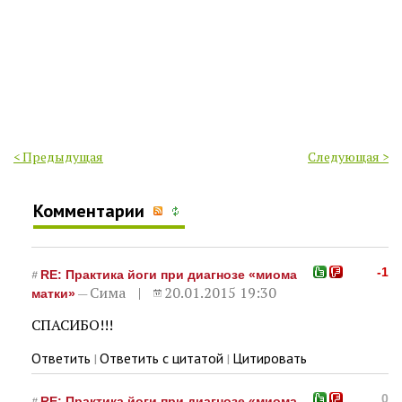
< Предыдущая
Следующая >
Комментарии
-1
#
RE: Практика йоги при диагнозе «миома
Сима
20.01.2015 19:30
—
матки»
СПАСИБО!!!
Ответить
Ответить с цитатой
Цитировать
|
|
0
#
RE: Практика йоги при диагнозе «миома