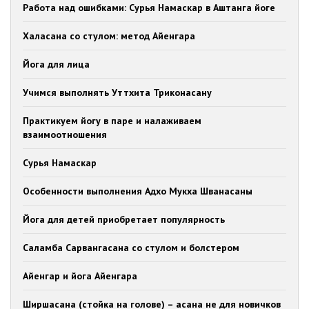
Работа над ошибками: Сурья Намаскар в Аштанга йоге
Халасана со стулом: метод Айенгара
Йога для лица
Учимся выполнять Уттхита Триконасану
Практикуем йогу в паре и налаживаем
взаимоотношения
Сурья Намаскар
Особенности выполнения Адхо Мукха Шванасаны
Йога для детей приобретает популярность
Саламба Сарвангасана со стулом и болстером
Айенгар и йога Айенгара
Ширшасана (стойка на голове) – асана не для новичков