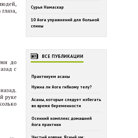
людей,
Сурья Намаскар
 глаза,
10 йога упражнений для больной
спины
ВСЕ ПУБЛИКАЦИИ
ими до
азад с
Практикуем асаны
Нужна ли йога гибкому телу?
назад.
ой руке
Асаны, которые следует избегать
колько
во время беременности
Осенний комплекс домашней
йога практики
Чистый коврик. Ясный ум: