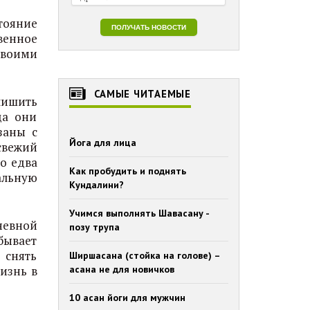
стояние
венное
своими
САМЫЕ ЧИТАЕМЫЕ
лишить
да они
заны с
Йога для лица
свежий
о едва
Как пробудить и поднять
альную
Кундалини?
Учимся выполнять Шавасану -
невной
позу трупа
бывает
 снять
Ширшасана (стойка на голове) –
изнь в
асана не для новичков
10 асан йоги для мужчин