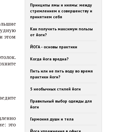
Принципы ямы и ниямы: между
стремлением к совершенству и
принятием себя
ольшие
Как получить максимум пользы
рудную
от йоги?
и этом
ЙОГА - основы практики
толок.
Когда йога вредна?
охните
Пить или не пить воду во время
практики йоги?
5 необычных стилей йоги
ведите
Правильный выбор одежды для
йоги
дленно
Гармония души и тела
е: это
Йога упражнения в офисе