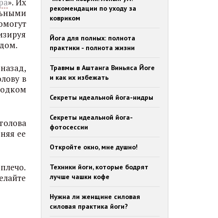
ра
». Их
рекомендации по уходу за
льными
ковриком
омогут
изируя
Йога для полных: полнота
ядом.
практики - полнота жизни
 назад,
Травмы в Аштанга Виньяса Йоге
лову в
и как их избежать
родком
Секреты идеальной йога-нидры
Секреты идеальной йога-
голова
фотосессии
няя ее
Откройте окно, мне душно!
плечо.
Техники йоги, которые бодрят
елайте
лучше чашки кофе
Нужна ли женщине силовая
силовая практика йоги?