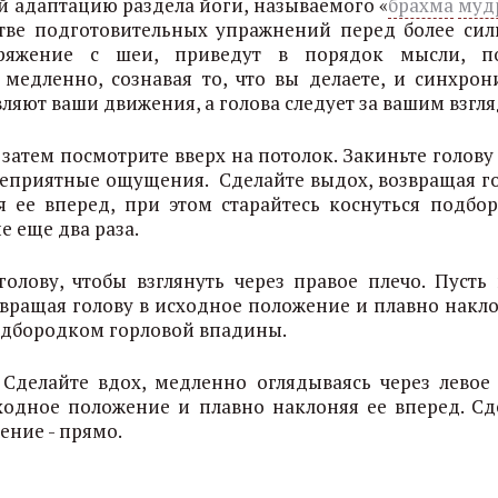
й адаптацию раздела йоги, называемого «
брахма
муд
стве подготовительных упражнений перед более си
ряжение с шеи, приведут в порядок мысли, п
медленно, сознавая то, что вы делаете, и синхрон
ляют ваши движения, а голова следует за вашим взгл
 затем посмотрите вверх на потолок. Закиньте голову
 неприятные ощущения. Сделайте выдох, возвращая го
 ее вперед, при этом старайтесь коснуться подбо
 еще два раза.
олову, чтобы взглянуть через правое плечо. Пусть 
озвращая голову в исходное положение и плавно накло
подбородком горловой впадины.
Сделайте вдох, медленно оглядываясь через левое 
ходное положение и плавно наклоняя ее вперед. Сд
ение - прямо.