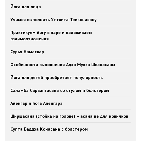
Йога для лица
Учимся выполнять Уттхита Триконасану
Практикуем йогу в паре и налаживаем
взаимоотношения
Сурья Намаскар
Особенности выполнения Адхо Мукха Шванасаны
Йога для детей приобретает популярность
Саламба Сарвангасана со стулом и болстером
Айенгар и йога Айенгара
Ширшасана (стойка на голове) – асана не для новичков
Супта Баддха Конасана с болстером